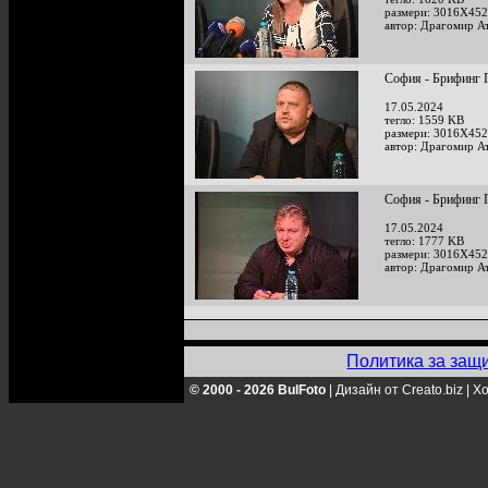
размери: 3016X452
автор: Драгомир А
София - Брифинг 
17.05.2024
тегло: 1559 KB
размери: 3016X452
автор: Драгомир А
София - Брифинг 
17.05.2024
тегло: 1777 KB
размери: 3016X452
автор: Драгомир А
Политика за защ
© 2000 - 2026 BulFoto
|
Дизайн от Creato.biz
|
Хо