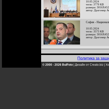
10.05.2024
тегло: 3779 KB
размери: 3016X452
автор: Драгомир А
София - Национал
10.05.2024
тегло: 3573 KB
размери: 3016X452
автор: Драгомир А
Политика за защ
© 2000 - 2026 BulFoto
|
Дизайн от Creato.biz
|
Хо