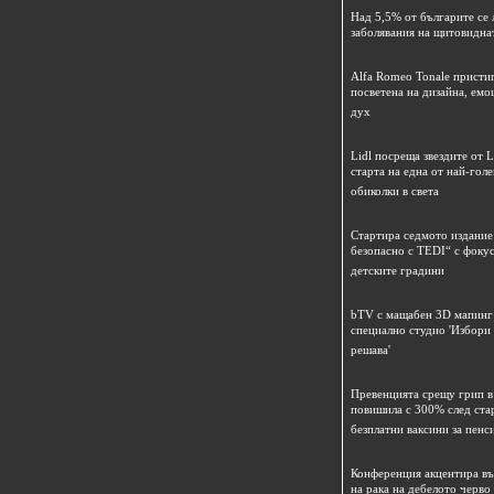
Над 5,5% от българите се 
заболявания на щитовидна
Alfa Romeo Tonale пристиг
посветена на дизайна, емо
дух
Lidl посреща звездите от L
старта на една от най-гол
обиколки в света
Стартира седмото издание
безопасно с TEDI“ с фокус
детските градини
bTV с мащабен 3D мапинг 
специално студио 'Избори
решава'
Превенцията срещу грип в 
повишила с 300% след ста
безплатни ваксини за пенс
Конференция акцентира в
на рака на дебелото черво