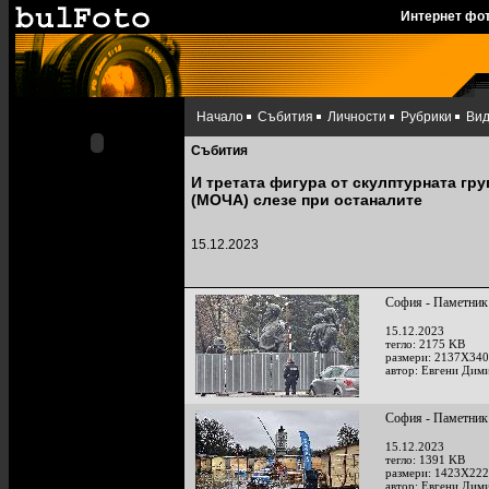
Интернет фо
Начало
Събития
Личности
Рубрики
Ви
Събития
И третата фигура от скулптурната гру
(МОЧА) слезе при останалите
15.12.2023
София - Паметник
15.12.2023
тегло: 2175 KB
размери: 2137X340
автор: Евгени Дим
София - Паметник
15.12.2023
тегло: 1391 KB
размери: 1423X222
автор: Евгени Дим