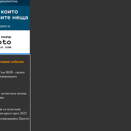
тивни събития
True RGB - своята
телевизорите
 почистиха пътека
шма
и са получили
ен кръст през 2025
 организацията Христо