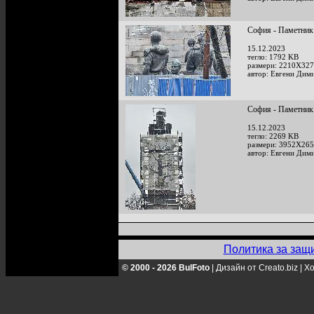
София - Паметник
15.12.2023
тегло: 1792 KB
размери: 2210X327
автор: Евгени Дим
София - Паметник
15.12.2023
тегло: 2269 KB
размери: 3952X265
автор: Евгени Дим
Политика за защ
© 2000 - 2026 BulFoto
|
Дизайн от Creato.biz
|
Хо