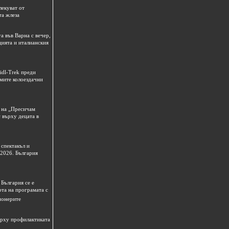
лекуват от
та жлеза
а във Варна с вечер,
цията и италианския
idl-Trek преди
емите колоездачни
 на „Пресичам
 върху децата в
спектакъл и
 2026. България
България се е
рта на програмата с
ионерите
ърху профилактиката