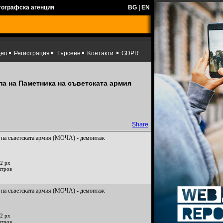
тографска агенция
BG
|
EN
део
Регистрация
Търсене
Kонтакти
GDPR
па на Паметника на съветската армия
Share
 на съветската армия (МОЧА) - демонтаж
2 px
итров
 на съветската армия (МОЧА) - демонтаж
2 px
итров