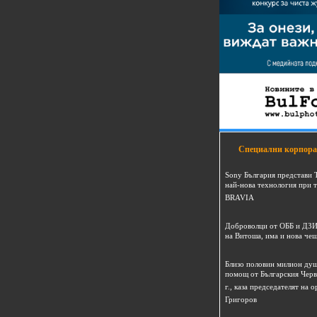
Специални корпора
Sony България представи 
най-нова технология при 
BRAVIA
Доброволци от ОББ и ДЗИ
на Витоша, има и нова че
Близо половин милион душ
помощ от Българския Черв
г., каза председателят на
Григоров