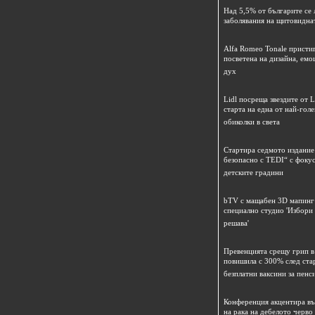
Над 5,5% от българите се 
заболявания на щитовидна
Alfa Romeo Tonale пристиг
посветена на дизайна, емо
дух
Lidl посреща звездите от L
старта на една от най-гол
обиколки в света
Стартира седмото издание
безопасно с TEDI“ с фокус
детските градини
bTV с мащабен 3D мапинг 
специално студио 'Избори
решава'
Превенцията срещу грип в 
повишила с 300% след ста
безплатни ваксини за пенс
Конференция акцентира в
на рака на дебелото черво