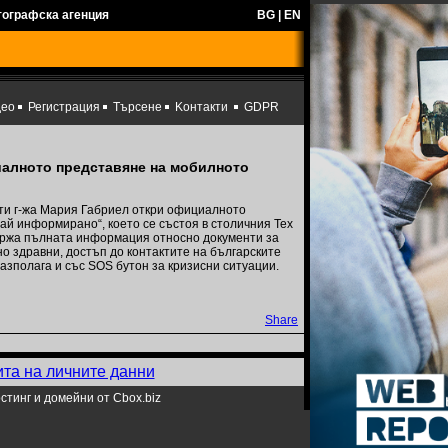
тографска агенция
BG
|
EN
део
Регистрация
Търсене
Kонтакти
GDPR
алното представяне на мобилното
и г-жа Мария Габриел откри официалното
й информирано“, което се състоя в столичния Тех
ържа пълната информация относно документи за
но здравни, достъп до контактите на българските
азполага и със SOS бутон за кризисни ситуации.
Share
ита на личните данни
стинг и домейни от Cbox.biz