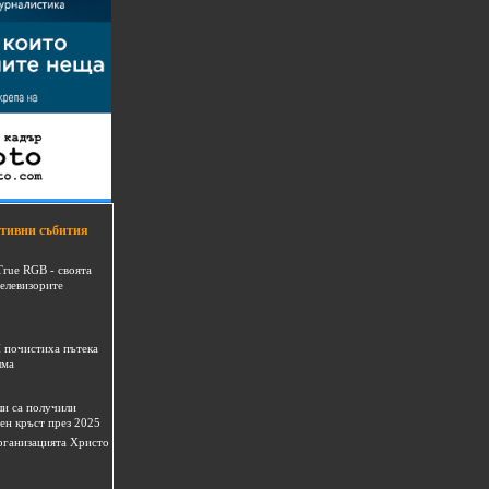
тивни събития
True RGB - своята
телевизорите
 почистиха пътека
шма
и са получили
ен кръст през 2025
 организацията Христо