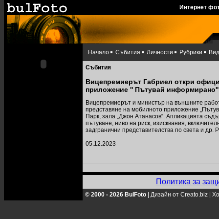
Интернет фо
Начало
Събития
Личности
Рубрики
Ви
Събития
Вицепремиерът Габриел откри офици
приложение '' Пътувай информирано''
Вицепремиерът и министър на външните работ
представяне на мобилното приложение „Пътува
Парк, зала „Джон Атанасов“. Апликацията съд
пътуване, ниво на риск, изисквания, включител
задгранични представителства по света и др. Р
05.12.2023
Политика за защ
© 2000 - 2026 BulFoto
|
Дизайн от Creato.biz
|
Хо