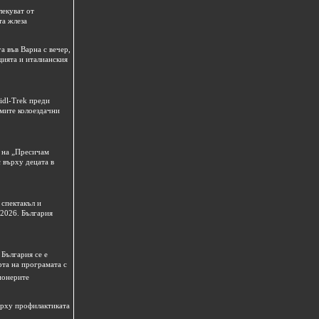
лекуват от
та жлеза
а във Варна с вечер,
цията и италианския
idl-Trek преди
емите колоездачни
 на „Пресичам
 върху децата в
спектакъл и
 2026. България
България се е
рта на програмата с
ионерите
ърху профилактиката