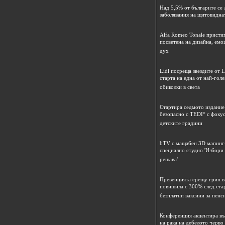
Над 5,5% от българите се 
заболявания на щитовидна
Alfa Romeo Tonale пристиг
посветена на дизайна, емо
дух
Lidl посреща звездите от L
старта на една от най-гол
обиколки в света
Стартира седмото издание
безопасно с TEDI“ с фокус
детските градини
bTV с мащабен 3D мапинг 
специално студио 'Избори
решава'
Превенцията срещу грип в 
повишила с 300% след ста
безплатни ваксини за пенс
Конференция акцентира в
на рака на дебелото черво