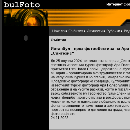
Интернет фо
Начало
Събития
Личности
Рубрики
Ви
Събития
Истанбул - през фотообектива на Ара
„Синтезис“
До 25 януари 2024 в столичната галерия „Синт
световно известния турски фотограф Ара Гюле
присъства г-жа Чагла Сарач – директор на Муз
в София – организирана в сътрудничество с га
на Република Турция в България, Генерално ко
Пловдивско фотографско средище, Културният
известният турски фотограф Ара Гюлер улавя 
отражение и на късите разкази, които е писал 
върху собственото му творчество. Замислени м
лодка, ферибот, който отплава в Босфора с пр
моментите, които намираме в обширното изслед
фона на свещените паметници и архитектурно
портрет на неспирното движение на града, чии
фотографиите.
24.11.2023