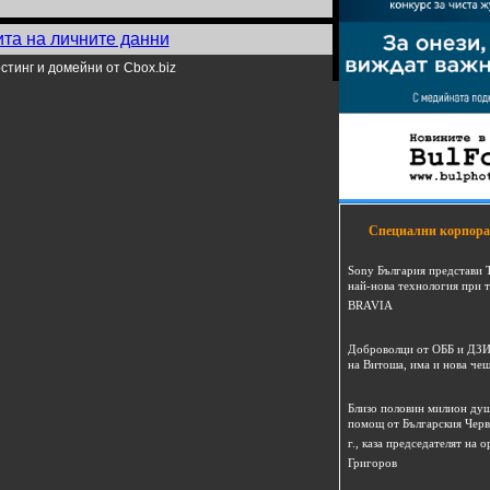
ита на личните данни
стинг и домейни от Cbox.biz
Специални корпора
Sony България представи 
най-нова технология при 
BRAVIA
Доброволци от ОББ и ДЗИ
на Витоша, има и нова че
Близо половин милион душ
помощ от Българския Черв
г., каза председателят на
Григоров