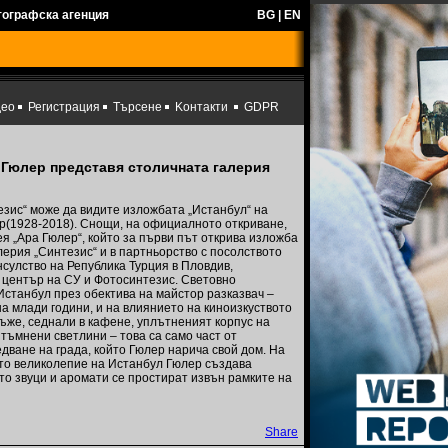
тографска агенция
BG
|
EN
део
Регистрация
Търсене
Kонтакти
GDPR
 Гюлер представя столичната галерия
езис“ може да видите изложбата „Истанбул“ на
р(1928-2018). Снощи, на официалното откриване,
ея „Ара Гюлер“, който за първи път открива изложба
лерия „Синтезис“ и в партньорство с посолството
нсулство на Република Турция в Пловдив,
 център на СУ и Фотосинтезис. Световно
Истанбул през обектива на майстор разказвач –
на млади години, и на влиянието на киноизкуството
ъже, седнали в кафене, уплътненият корпус на
итъмнени светлини – това са само част от
ване на града, който Гюлер нарича свой дом. На
то великолепие на Истанбул Гюлер създава
то звуци и аромати се простират извън рамките на
Share