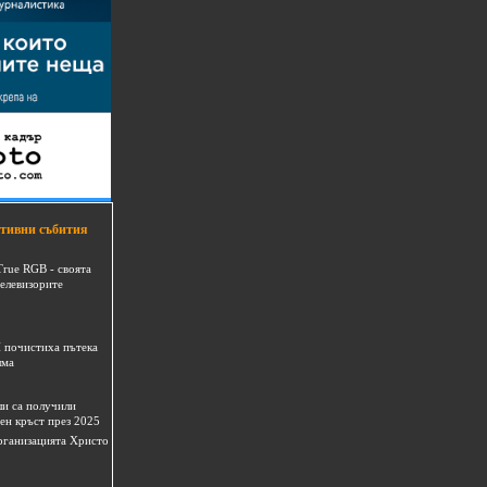
тивни събития
True RGB - своята
телевизорите
 почистиха пътека
шма
и са получили
ен кръст през 2025
 организацията Христо