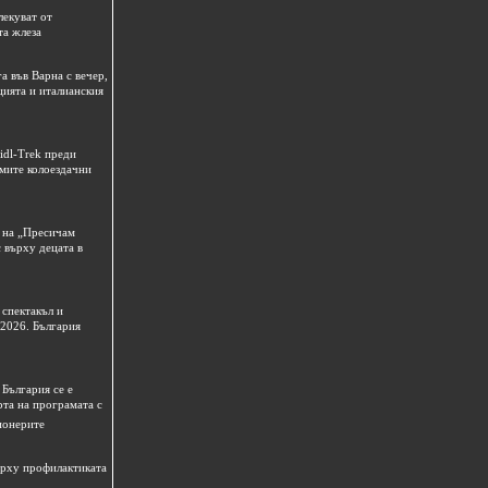
лекуват от
та жлеза
а във Варна с вечер,
цията и италианския
idl-Trek преди
емите колоездачни
 на „Пресичам
 върху децата в
спектакъл и
 2026. България
България се е
рта на програмата с
ионерите
ърху профилактиката