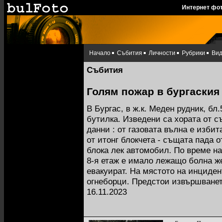
Интернет фо
Начало
Събития
Личности
Рубрики
Ви
Събития
Голям пожар в бургаския
В Бургас, в ж.к. Меден рудник, бл
бутилка. Изведени са хората от 
данни : от газовата вълна е избит
от итонг блокчета - същата пада 
блока лек автомобил. По време на
8-я етаж е имало лежащо болна ж
евакуират. На мястото на инциден
огнеборци. Предстои извършванет
16.11.2023