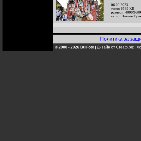
06.09.2023
тегло: 6589 KB
размери: 4000X600
автор: Пламен Гут
Политика за защ
© 2000 - 2026 BulFoto
|
Дизайн от Creato.biz
|
Хо