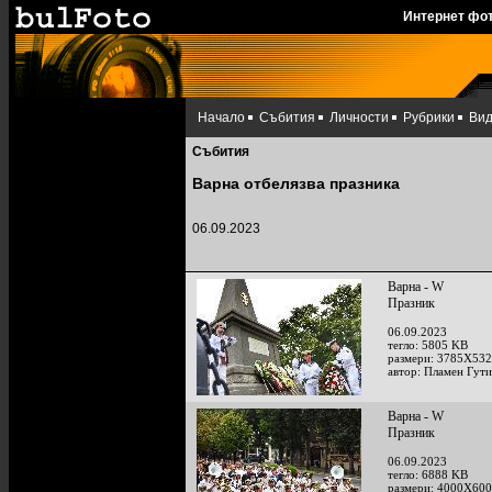
Интернет фо
Начало
Събития
Личности
Рубрики
Ви
Събития
Варна отбелязва празника
06.09.2023
Варна - W
Празник
06.09.2023
тегло: 5805 KB
размери: 3785X532
автор: Пламен Гут
Варна - W
Празник
06.09.2023
тегло: 6888 KB
размери: 4000X600