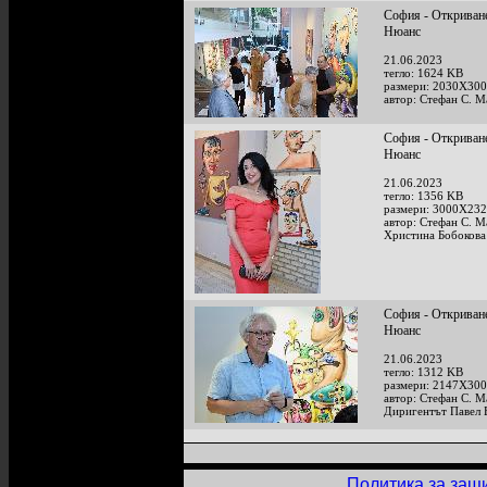
София - Откриване
Нюанс
21.06.2023
тегло: 1624 KB
размери: 2030X300
автор: Стефан С. М
София - Откриване
Нюанс
21.06.2023
тегло: 1356 KB
размери: 3000X232
автор: Стефан С. М
Христина Бобокова
София - Откриване
Нюанс
21.06.2023
тегло: 1312 KB
размери: 2147X300
автор: Стефан С. М
Диригентът Павел 
Политика за защ