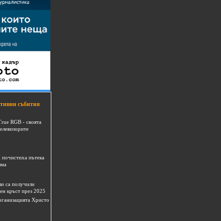
тивни събития
True RGB - своята
телевизорите
 почистиха пътека
шма
и са получили
ен кръст през 2025
 организацията Христо