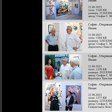
Нюанс
21.06.2023
тегло: 1549 KB
размери: 2134X300
автор: Стефан С. М
София - Откриване
Нюанс
21.06.2023
тегло: 1184 KB
размери: 2282X300
автор: Стефан С. М
Диригентът Павел 
София - Откриване
Нюанс
21.06.2023
тегло: 1239 KB
размери: 2021X300
автор: Стефан С. М
Кураторът Христин
София - Откриване
Нюанс
21.06.2023
тегло: 1177 KB
размери: 2255X300
автор: Стефан С. М
Галеристката Лили 