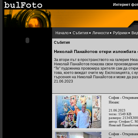
Интернет фо
Начало
Събития
Личности
Рубрики
Ви
Събития
Николай Панайотов откри изложбата 
За втори път в пространството на галерия Н
Николай Панайотов показва свои произведения
“Те” пудожника провокира зрителя сам да откр
това, което виждат очите му. Експозицията, с 
търсения на Николай Панайотов и може да разг
21.06.2023
София - Откриване
Нюанс
21.06.2023
тегло: 1549 KB
размери: 2134X300
автор: Стефан С. М
Николай Панайотов
София - Откриване