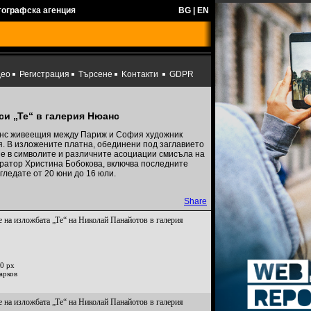
тографска агенция
BG
|
EN
део
Регистрация
Търсене
Kонтакти
GDPR
си „Те“ в галерия Нюанс
юанс живеещия между Париж и София художник
. В изложените платна, обединени под заглавието
ие в символите и различните асоциации смисъла на
куратор Христина Бобокова, включва последните
ледате от 20 юни до 16 юли.
Share
 на изложбата „Те“ на Николай Панайотов в галерия
0 px
арков
 на изложбата „Те“ на Николай Панайотов в галерия