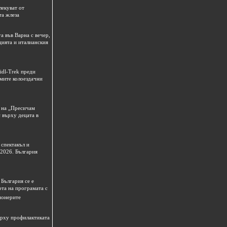
лекуват от
та жлеза
а във Варна с вечер,
цията и италианския
idl-Trek преди
емите колоездачни
 на „Пресичам
 върху децата в
спектакъл и
 2026. България
България се е
рта на програмата с
ионерите
ърху профилактиката