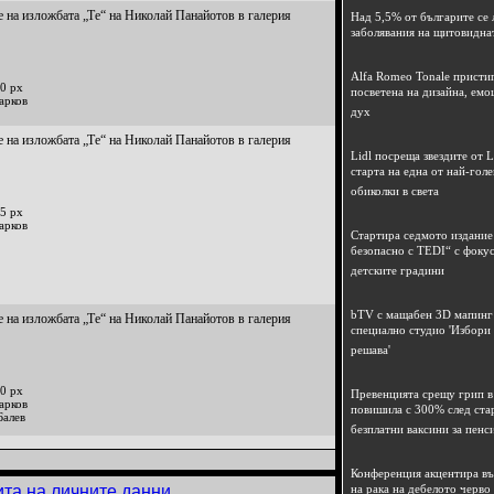
 на изложбата „Те“ на Николай Панайотов в галерия
Над 5,5% от българите се 
заболявания на щитовидна
Alfa Romeo Tonale пристиг
0 px
посветена на дизайна, емо
арков
дух
 на изложбата „Те“ на Николай Панайотов в галерия
Lidl посреща звездите от L
старта на една от най-гол
обиколки в света
5 px
арков
Стартира седмото издание
безопасно с TEDI“ с фокус
детските градини
bTV с мащабен 3D мапинг 
 на изложбата „Те“ на Николай Панайотов в галерия
специално студио 'Избори
решава'
0 px
Превенцията срещу грип в 
арков
повишила с 300% след ста
Балев
безплатни ваксини за пенс
Конференция акцентира в
ита на личните данни
на рака на дебелото черво