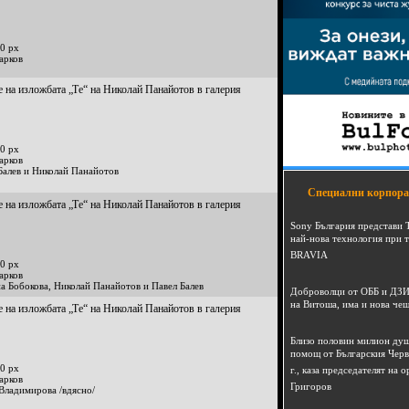
0 px
арков
 на изложбата „Те“ на Николай Панайотов в галерия
0 px
арков
Балев и Николай Панайотов
Специални корпора
 на изложбата „Те“ на Николай Панайотов в галерия
Sony България представи 
най-нова технология при 
BRAVIA
0 px
арков
а Бобокова, Николай Панайотов и Павел Балев
Доброволци от ОББ и ДЗИ
на Витоша, има и нова че
 на изложбата „Те“ на Николай Панайотов в галерия
Близо половин милион душ
помощ от Българския Черв
0 px
г., каза председателят на
арков
Григоров
Владимирова /вдясно/