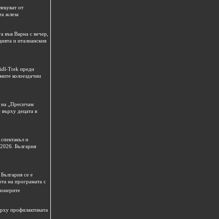
лекуват от
та жлеза
а във Варна с вечер,
цията и италианския
idl-Trek преди
емите колоездачни
 на „Пресичам
 върху децата в
спектакъл и
 2026. България
България се е
рта на програмата с
ионерите
ърху профилактиката