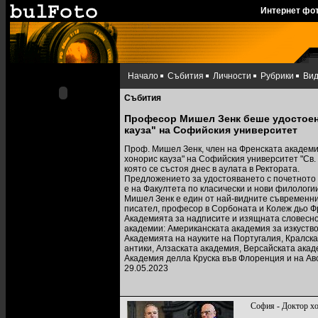
Интернет фо
Начало
Събития
Личности
Рубрики
Ви
Събития
Професор Мишел Зенк беше удостоен 
кауза" на Софийския университет
Проф. Мишел Зенк, член на Френската академи
хонорис кауза" на Софийския университет "Св
която се състоя днес в аулата в Ректората.
Предложението за удостояването с почетното 
е на Факултета по класически и нови филологии
Мишел Зенк е един от най-видните съвременни
писател, професор в Сорбоната и Колеж дьо Фр
Академията за надписите и изящната словеснос
академии: Американската академия за изкуство
Академията на науките на Португалия, Кралска
антики, Алзаската академия, Версайската акад
Академия делла Круска във Флоренция и на Ав
29.05.2023
София - Доктор х