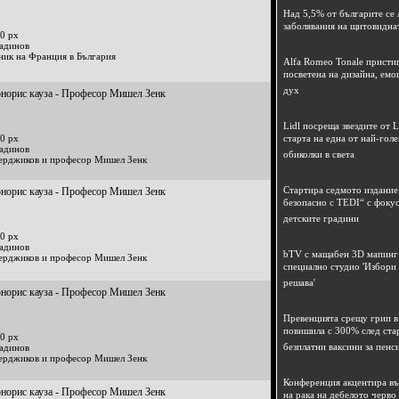
Над 5,5% от българите се 
заболявания на щитовидна
0 px
радинов
ник на Франция в България
Alfa Romeo Tonale пристиг
посветена на дизайна, емо
дух
онорис кауза - Професор Мишел Зенк
Lidl посреща звездите от L
0 px
старта на една от най-гол
радинов
обиколки в света
ерджиков и професор Мишел Зенк
Стартира седмото издание
онорис кауза - Професор Мишел Зенк
безопасно с TEDI“ с фокус
детските градини
0 px
радинов
bTV с мащабен 3D мапинг 
ерджиков и професор Мишел Зенк
специално студио 'Избори
решава'
онорис кауза - Професор Мишел Зенк
Превенцията срещу грип в 
повишила с 300% след ста
0 px
безплатни ваксини за пенс
радинов
ерджиков и професор Мишел Зенк
Конференция акцентира в
онорис кауза - Професор Мишел Зенк
на рака на дебелото черво