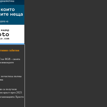
тивни събития
True RGB - своята
телевизорите
 почистиха пътека
шма
и са получили
ен кръст през 2025
 организацията Христо