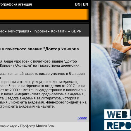
тографска агенция
BG
|
EN
део
Регистрация
Търсене
Kонтакти
GDPR
с почетното звание "Доктор хонорис
я, беше удостоен с почетното звание "Доктор
. Климент Охридски" на тържествена церемония,
звание на най-старото висше училище в България
.
 френски интелектуалци, филолог, медиевист,
анс. Член е на Френската академия от 2017 г. и на
т от 2000 г. Член е на чуждестранни и национални
 и наука, Американската средновековна академия,
та шведска академия за литература, история и
емия, Лионската академия. Член-кореспондент е на
стрийската академия на науките.
Share
онорис кауза - Професор Мишел Зенк