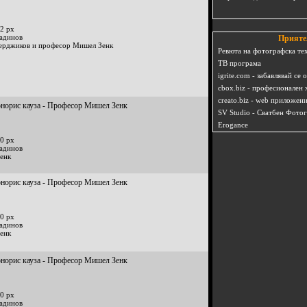
2 px
радинов
Прияте
ерджиков и професор Мишел Зенк
Ревюта на фотографска те
ТВ програма
igrite.com - забавлявай се 
cbox.biz - професионален 
creato.biz - web приложен
онорис кауза - Професор Мишел Зенк
SV Studio - Сватбен Фото
Erogance
0 px
радинов
енк
онорис кауза - Професор Мишел Зенк
0 px
радинов
енк
онорис кауза - Професор Мишел Зенк
0 px
радинов