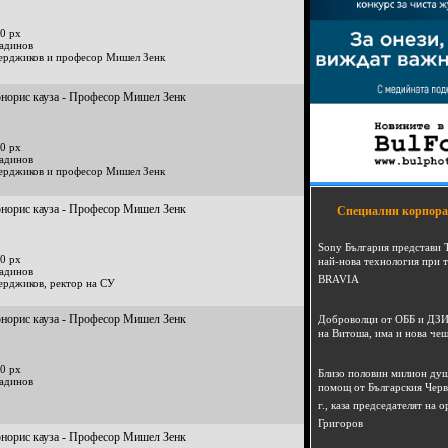
0 px
радинов
ерджиков и професор Мишел Зенк
онорис кауза - Професор Мишел Зенк
0 px
радинов
ерджиков и професор Мишел Зенк
онорис кауза - Професор Мишел Зенк
Специални корпора
Sony България представи 
0 px
най-нова технология при 
радинов
BRAVIA
ерджиков, ректор на СУ
онорис кауза - Професор Мишел Зенк
Доброволци от ОББ и ДЗИ
на Витоша, има и нова че
0 px
Близо половин милион душ
радинов
помощ от Българския Черв
г., каза председателят на
Григоров
онорис кауза - Професор Мишел Зенк