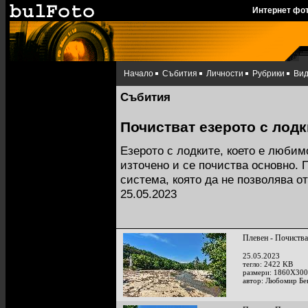
Интернет фо
Начало
Събития
Личности
Рубрики
Ви
Събития
Почистват езерото с лодк
Езерото с лодките, което е любим
източено и се почиства основно.
система, която да не позволява о
25.05.2023
Плевен - Почиства
25.05.2023
тегло: 2422 KB
размери: 1860X300
автор: Любомир Бе