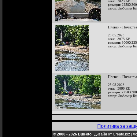
тегло: 2823 KB
размери: 2258X300
автор: Любомир Бе
Плевен - Почиства
25.05.2023
тегло: 3075 KB
размери: 3000X225
автор: Любомир Бе
Плевен - Почиства
25.05.2023
тегло: 3880 KB
размери: 2258X300
автор: Любомир Бе
Политика за защ
© 2000 - 2026 BulFoto
|
Дизайн от Creato.biz
|
Хо