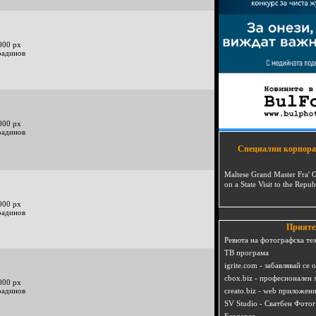
000 px
радинов
000 px
радинов
Специални корпора
Maltese Grand Master Fra' 
on a State Visit to the Repub
000 px
радинов
Прияте
Ревюта на фотографска те
ТВ програма
igrite.com - забавлявай се 
cbox.biz - професионален 
000 px
радинов
creato.biz - web приложен
SV Studio - Сватбен Фото