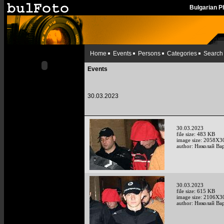
Bulgarian 
Home
Events
Persons
Categories
Search
Events
30.03.2023
30.03.2023
file size: 483 KB
image size: 2058X3
author: Николай Ва
30.03.2023
file size: 615 KB
image size: 2106X3
author: Николай Ва