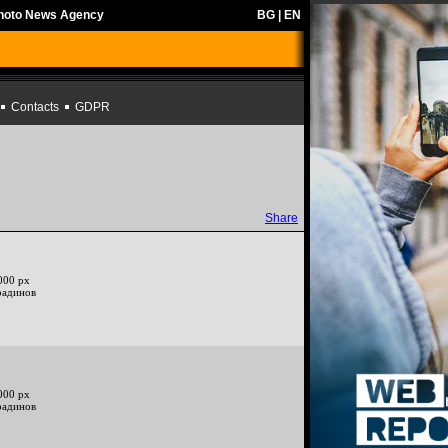
Photo News Agency
BG
|
EN
Contacts
GDPR
Share
000 px
радинов
000 px
радинов