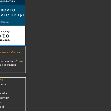
тивни събития
Giacomo Dalla Torre
lic of Bulgaria
ли
хника
онлайн
хостинг
ия
граф