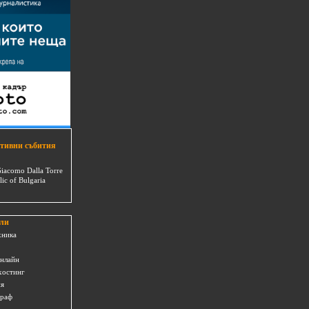
тивни събития
Giacomo Dalla Torre
lic of Bulgaria
ли
хника
онлайн
хостинг
ия
граф