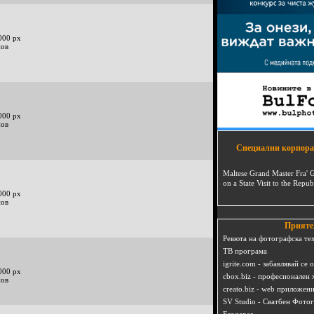
000 px
нов
000 px
нов
Специални корпора
Maltese Grand Master Fra' 
on a State Visit to the Repub
000 px
нов
Прияте
Ревюта на фотографска те
ТВ програма
igrite.com - забавлявай се 
000 px
cbox.biz - професионален 
нов
creato.biz - web приложен
SV Studio - Сватбен Фото