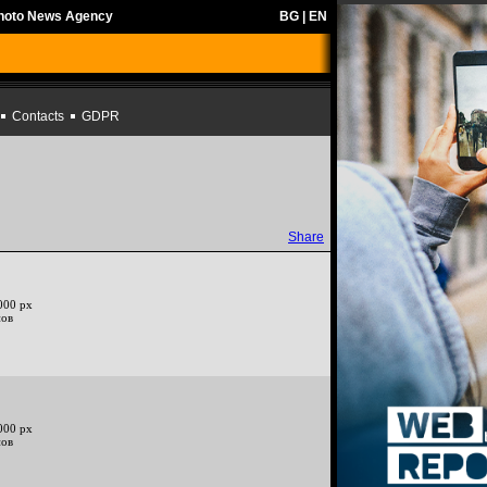
Photo News Agency
BG
|
EN
Contacts
GDPR
Share
000 px
нов
000 px
нов