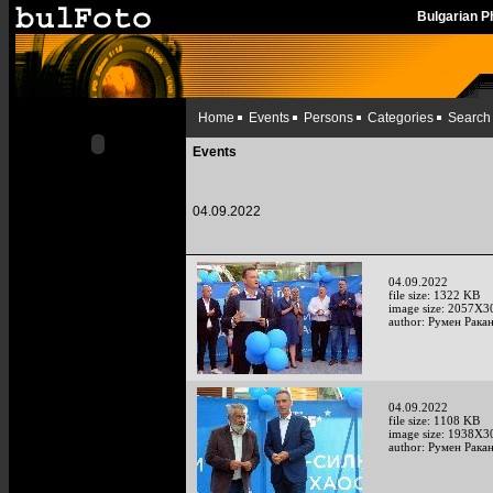
Bulgarian 
Home
Events
Persons
Categories
Search
Events
04.09.2022
04.09.2022
file size: 1322 KB
image size: 2057X3
author: Румен Рака
04.09.2022
file size: 1108 KB
image size: 1938X3
author: Румен Рака