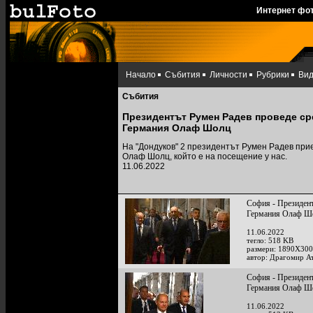
Интернет фо
Начало
Събития
Личности
Рубрики
Ви
Събития
Президентът Румен Радев проведе ср
Германия Олаф Шолц
На "Дондуков" 2 президентът Румен Радев при
Олаф Шолц, който е на посещение у нас.
11.06.2022
София - Президент
Германия Олаф Ш
11.06.2022
тегло: 518 KB
размери: 1890X300
автор: Драгомир А
София - Президент
Германия Олаф Ш
11.06.2022