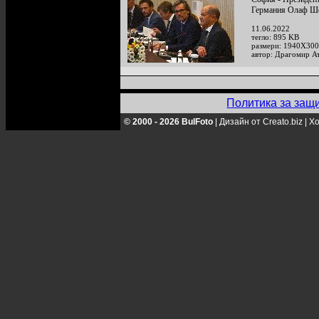
Германия Олаф Ш
11.06.2022
тегло: 895 KB
размери: 1940X300
автор: Драгомир А
Политика за защ
© 2000 - 2026 BulFoto
|
Дизайн от Creato.biz
|
Хо