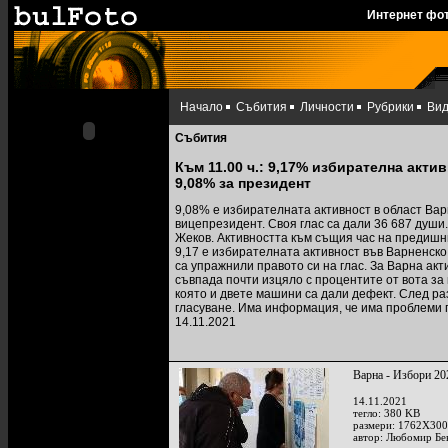
Интернет фо
Начало
Събития
Личности
Рубрики
Ви
Събития
Към 11.00 ч.: 9,17% избирателна акти
9,08% за президент
9,08% е избирателната активност в област Варн
вицепрезидент. Своя глас са дали 36 687 души
Жеков. Активността към същия час на предишни
9,17 е избирателната активност във Варненск
са упражнили правото си на глас. За Варна ак
съвпада почти изцяло с процентите от вота за
която и двете машини са дали дефект. След р
гласуване. Има информация, че има проблеми 
14.11.2021
Варна - Избори 20
14.11.2021
тегло: 380 KB
размери: 1762X300
автор: Любомир Бе