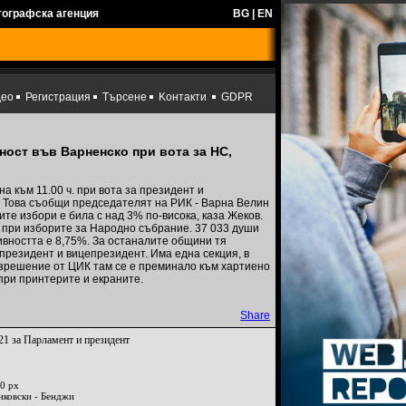
тографска агенция
BG
|
EN
део
Регистрация
Търсене
Kонтакти
GDPR
вност във Варненско при вота за НС,
а към 11.00 ч. при вота за президент и
. Това съобщи председателят на РИК - Варна Велин
те избори е била с над 3% по-висока, каза Жеков.
о при изборите за Народно събрание. 37 033 души
тивността е 8,75%. За останалите общини тя
 президент и вицепрезидент. Има една секция, в
азрешение от ЦИК там се е преминало към хартиено
при принтерите и екраните.
Share
21 за Парламент и президент
0 px
нковски - Бенджи