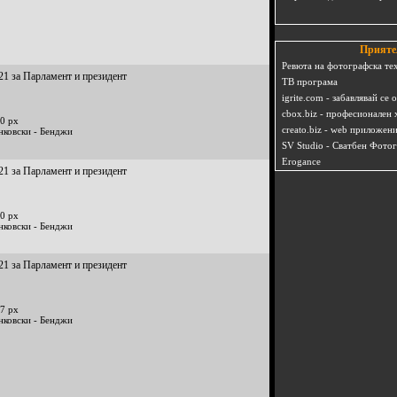
Прияте
Ревюта на фотографска те
21 за Парламент и президент
ТВ програма
igrite.com - забавлявай се 
cbox.biz - професионален 
0 px
creato.biz - web приложен
нковски - Бенджи
SV Studio - Сватбен Фото
Erogance
21 за Парламент и президент
0 px
нковски - Бенджи
21 за Парламент и президент
7 px
нковски - Бенджи