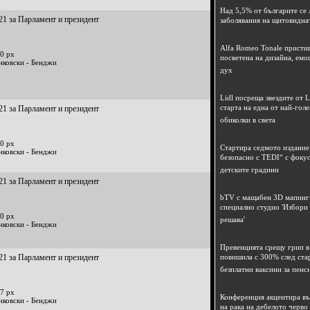
Над 5,5% от българите се 
21 за Парламент и президент
заболявания на щитовидна
Alfa Romeo Tonale пристиг
0 px
посветена на дизайна, емо
нковски - Бенджи
дух
Lidl посреща звездите от L
старта на една от най-гол
21 за Парламент и президент
обиколки в света
0 px
Стартира седмото издание
нковски - Бенджи
безопасно с TEDI“ с фокус
детските градини
21 за Парламент и президент
bTV с мащабен 3D мапинг 
специално студио 'Избори
0 px
решава'
нковски - Бенджи
Превенцията срещу грип в 
21 за Парламент и президент
повишила с 300% след ста
безплатни ваксини за пенс
7 px
Конференция акцентира в
нковски - Бенджи
на рака на дебелото черво