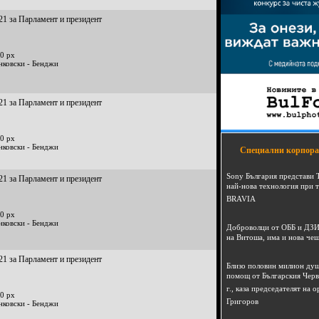
21 за Парламент и президент
0 px
нковски - Бенджи
21 за Парламент и президент
0 px
нковски - Бенджи
Специални корпора
Sony България представи 
21 за Парламент и президент
най-нова технология при 
BRAVIA
0 px
нковски - Бенджи
Доброволци от ОББ и ДЗИ
на Витоша, има и нова че
21 за Парламент и президент
Близо половин милион душ
помощ от Българския Черв
г., каза председателят на
0 px
Григоров
нковски - Бенджи