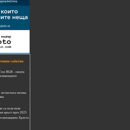
тивни събития
True RGB - своята
телевизорите
 почистиха пътека
шма
и са получили
ен кръст през 2025
 организацията Христо