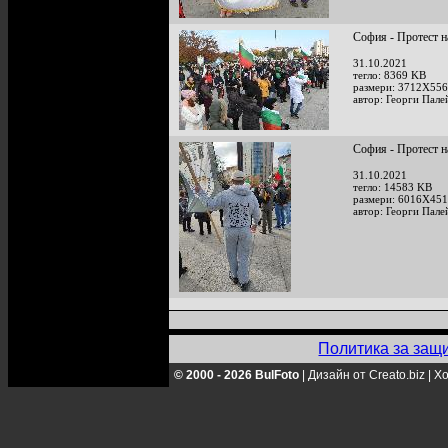
София - Протест н
31.10.2021
тегло: 8369 KB
размери: 3712X556
автор: Георги Пале
София - Протест н
31.10.2021
тегло: 14583 KB
размери: 6016X451
автор: Георги Пале
Политика за защ
© 2000 - 2026 BulFoto
|
Дизайн от Creato.biz
|
Хо