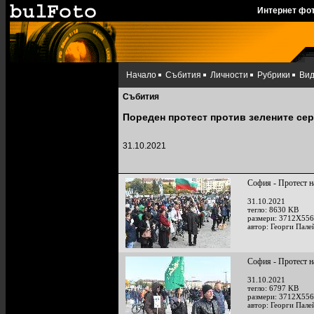
Интернет фо
Начало
Събития
Личности
Рубрики
Ви
Събития
Пореден протест против зелените се
31.10.2021
София - Протест н
31.10.2021
тегло: 8630 KB
размери: 3712X556
автор: Георги Пале
София - Протест н
31.10.2021
тегло: 6797 KB
размери: 3712X556
автор: Георги Пале