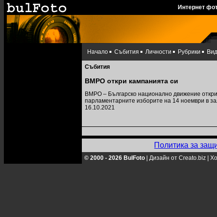
Интернет фо
Начало
Събития
Личности
Рубрики
Ви
Събития
ВМРО откри кампанията си
ВМРО – Българско национално движение откри 
парламентарните изборите на 14 ноември в за
16.10.2021
Политика за защ
© 2000 - 2026 BulFoto
|
Дизайн от Creato.biz
|
Хо