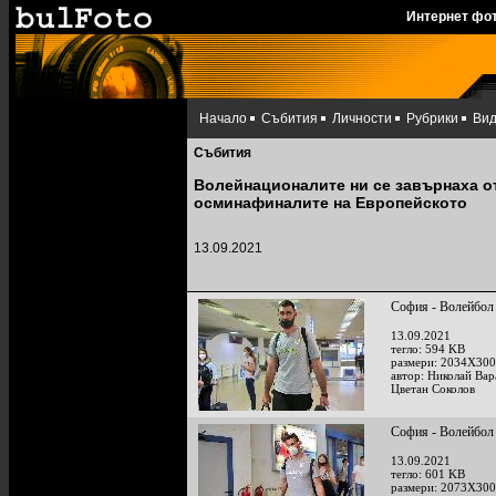
Интернет фо
Начало
Събития
Личности
Рубрики
Ви
Събития
Волейнационалите ни се завърнаха от
осминафиналите на Европейското
13.09.2021
София - Волейбол 
13.09.2021
тегло: 594 KB
размери: 2034X300
автор: Николай Ва
Цветан Соколов
София - Волейбол 
13.09.2021
тегло: 601 KB
размери: 2073X300