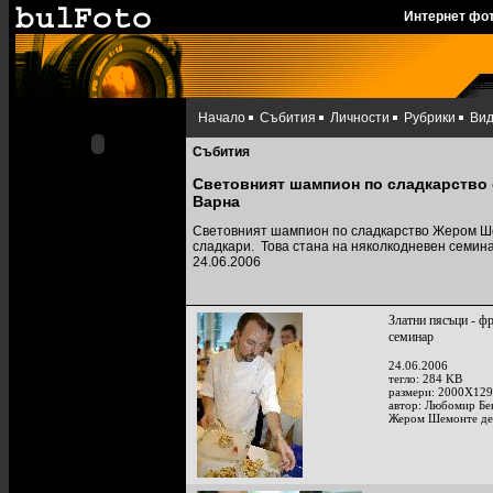
Интернет фо
Начало
Събития
Личности
Рубрики
Ви
Събития
Световният шампион по сладкарство 
Варна
Световният шампион по сладкарство Жером Ше
сладкари. Това стана на няколкодневен семина
24.06.2006
Златни пясъци - 
семинар
24.06.2006
тегло: 284 KB
размери: 2000X129
автор: Любомир Бе
Жером Шемонте дем