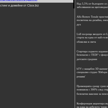
Над 5,5% от българите се 
стинг и домейни от Cbox.biz
заболявания на щитовидна
Alfa Romeo Tonale пристиг
посветена на дизайна, емо
дух
Lidl посреща звездите от L
старта на една от най-гол
обиколки в света
Стартира седмото издание
безопасно с TEDI“ с фокус
детските градини
bTV с мащабен 3D мапинг 
специално студио 'Избори
решава'
Превенцията срещу грип в 
повишила с 300% след ста
безплатни ваксини за пенс
Конференция акцентира в
на рака на дебелото черво