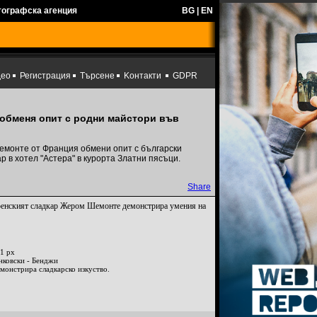
тографска агенция
BG
|
EN
део
Регистрация
Търсене
Kонтакти
GDPR
обменя опит с родни майстори във
монте от Франция обмени опит с български
р в хотел "Астера" в курорта Златни пясъци.
Share
френският сладкар Жером Шемонте демонстрира умения на
1 px
нковски - Бенджи
онстрира сладкарско изкуство.