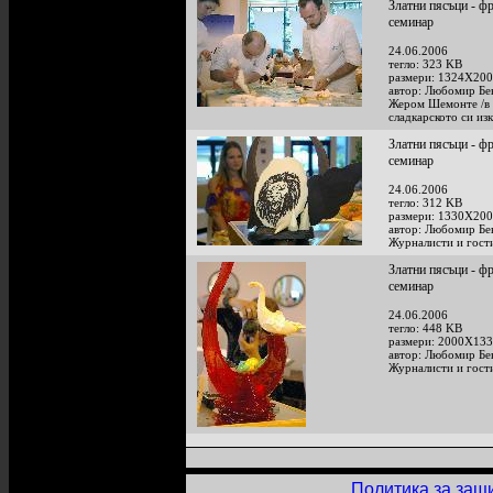
Златни пясъци - 
семинар
24.06.2006
тегло: 323 KB
размери: 1324X200
автор: Любомир Бе
Жером Шемонте /в 
сладкарското си изк
Златни пясъци - 
семинар
24.06.2006
тегло: 312 KB
размери: 1330X200
автор: Любомир Бе
Журналисти и гости
Златни пясъци - 
семинар
24.06.2006
тегло: 448 KB
размери: 2000X133
автор: Любомир Бе
Журналисти и гости
Политика за защ