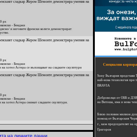
френският сладкар Жером Шемонте демонстрира умения на
0 px
нковски - Бенджи
дясно/ и неговите френски колеги демонстрират
уство.
френският сладкар Жером Шемонте демонстрира умения на
0 px
нковски - Бенджи
Специални корпора
 на хотел Астера се възхищават на сладките скулптури
френският сладкар Жером Шемонте демонстрира умения на
Sony България представи 
най-нова технология при 
BRAVIA
0 px
Доброволци от ОББ и ДЗИ
нковски - Бенджи
на Витоша, има и нова че
 на хотел Астера снимат сладките скулптури.
Близо половин милион душ
помощ от Българския Черв
г., каза председателят на
Григоров
ита на личните данни