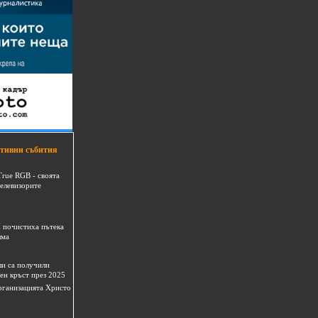
тивни събития
True RGB - своята
телевизорите
 почистиха пътека
шма
и са получили
ен кръст през 2025
 организацията Христо