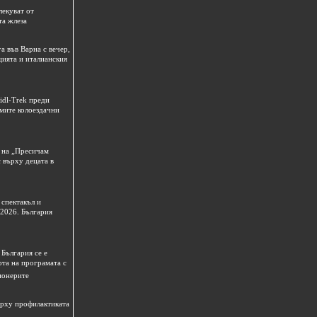
лекуват от
та жлеза
а във Варна с вечер,
цията и италианския
idl-Trek преди
емите колоездачни
 на „Пресичам
 върху децата в
спектакъл и
 2026. България
България се е
рта на програмата с
ионерите
ърху профилактиката