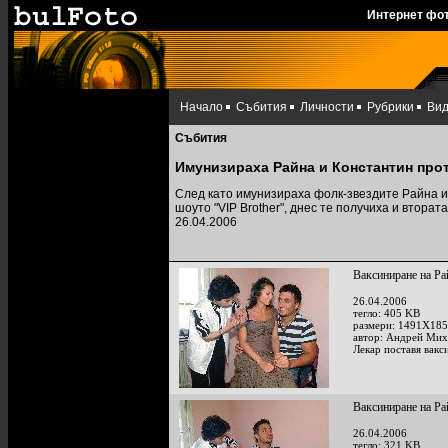
Интернет фо
Начало
Събития
Личности
Рубрики
Ви
Събития
Имунизираха Райна и Константин про
След като имунизираха фолк-звездите Райна и
шоуто "VIP Brother", днес те получиха и втората
26.04.2006
Ваксиниране на Ра
26.04.2006
тегло: 405 KB
размери: 1491X185
автор: Андрей Мих
Лекар поставя вакс
Ваксиниране на Ра
26.04.2006
тегло: 321 KB