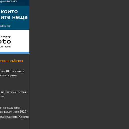
тивни събития
True RGB - своята
телевизорите
 почистиха пътека
шма
и са получили
ен кръст през 2025
 организацията Христо