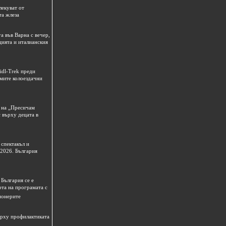
лекуват от
та жлеза
а във Варна с вечер,
цията и италианския
idl-Trek преди
емите колоездачни
 на „Пресичам
 върху децата в
спектакъл и
 2026. България
България се е
рта на програмата с
ионерите
ърху профилактиката