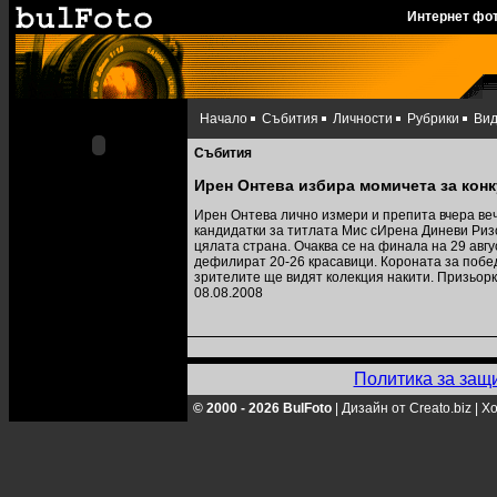
Интернет фо
Начало
Събития
Личности
Рубрики
Ви
Събития
Ирен Онтева избира момичета за кон
Ирен Онтева лично измери и препита вчера веч
кандидатки за титлата Мис сИрена Диневи Риз
цялата страна. Очаква се на финала на 29 авг
дефилират 20-26 красавици. Короната за побед
зрителите ще видят колекция накити. Призьорк
08.08.2008
Политика за защ
© 2000 - 2026 BulFoto
|
Дизайн от Creato.biz
|
Хо