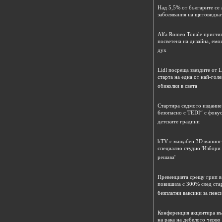
Над 5,5% от българите се 
заболявания на щитовидна
Alfa Romeo Tonale пристиг
посветена на дизайна, емо
дух
Lidl посреща звездите от L
старта на една от най-гол
обиколки в света
Стартира седмото издание
безопасно с TEDI“ с фокус
детските градини
bTV с мащабен 3D мапинг 
специално студио 'Избори
решава'
Превенцията срещу грип в 
повишила с 300% след ста
безплатни ваксини за пенс
Конференция акцентира в
на рака на дебелото черво