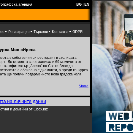
тографска агенция
BG
|
EN
део
Регистрация
Търсене
Kонтакти
GDPR
курса Мис сИрена
ерта в собствения си ресторант в столицата
орт. До момента са се записали 69 момичета от
уст в амфитеатър „Арена” на Свети Влас да
ителката е обсипана с диаманти, а преди конкурса
ата ще получи подарък чисто нова градска кола.
Share
ита на личните данни
стинг и домейни от Cbox.biz