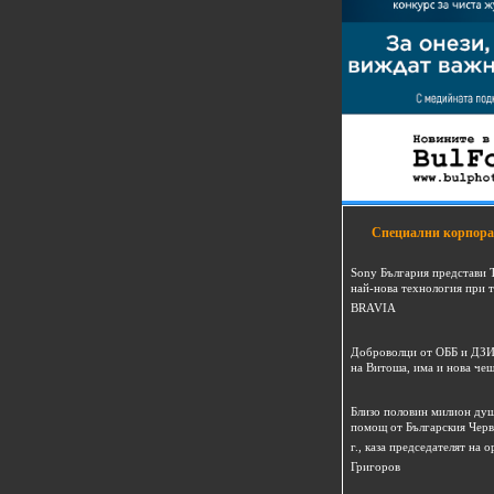
Специални корпора
Sony България представи 
най-нова технология при 
BRAVIA
Доброволци от ОББ и ДЗИ
на Витоша, има и нова че
Близо половин милион душ
помощ от Българския Черв
г., каза председателят на
Григоров