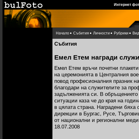
Интернет фо
Начало
Събития
Личности
Рубрики
Ви
Събития
Емел Етем награди служи
Емел Етем връчи почетни плакети
на церемонията в Централния вое
повод професионалния празник на
благодари на служителите за про
задълженията си. В обръщението
ситуации каза че до края на годи
в цялата страна. Наградени бяха 
дирекции в Бургас, Русе, Търгови
от национални и регионални меди
18.07.2008