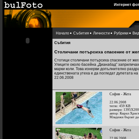
Интернет фо
Начало
Събития
Личности
Рубрики
Ви
Събития
Столичани потърсиха спасение от жег
Стотици столичани потърсиха спасение от жег
Улиците около басейна „Дианабад” заприличах
марки коли. Това изнерви допълнително раздр
единствената утеха е да погледат дупетата на
22.06.2008
София - Жега
22.06.2008
тегло: 459 KB
размери: 1395X200
автор: Кирил Хрис
Младежи бързат да 
София - Жега
22.06.2008