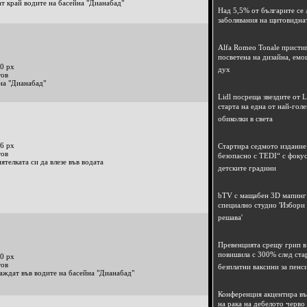
т край водите на басейна "Дианабад"
Над 5,5% от българите се 
заболявания на щитовидна
Alfa Romeo Tonale пристиг
посветена на дизайна, емо
0 px
дух
тов
на "Дианабад"
Lidl посреща звездите от L
старта на една от най-гол
обиколки в света
6 px
Стартира седмото издание
тов
безопасно с TEDI“ с фокус
телката си да влезе във водата
детските градини
bTV с мащабен 3D мапинг 
специално студио 'Избори
решава'
Превенцията срещу грип в 
повишила с 300% след ста
0 px
тов
безплатни ваксини за пенс
аждат във водите на басейна "Дианабад"
Конференция акцентира в
на рака на дебелото черво