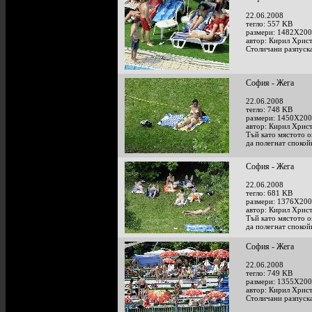
22.06.2008
тегло: 557 KB
размери: 1482X200
автор: Кирил Хрис
Столичани разпуска
София - Жега
22.06.2008
тегло: 748 KB
размери: 1450X200
автор: Кирил Хрис
Тъй като мястото ок
да полегнат спокой
София - Жега
22.06.2008
тегло: 681 KB
размери: 1376X200
автор: Кирил Хрис
Тъй като мястото ок
да полегнат спокой
София - Жега
22.06.2008
тегло: 749 KB
размери: 1355X200
автор: Кирил Хрис
Столичани разпуска