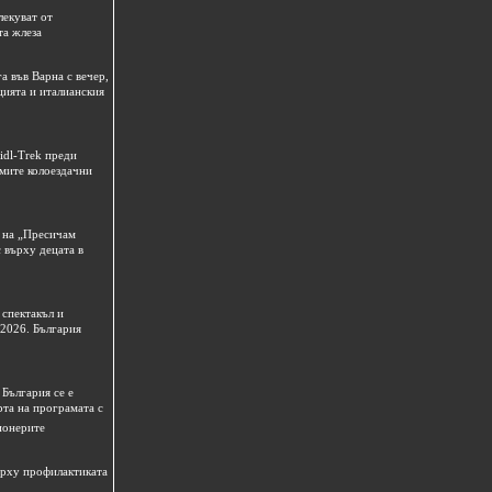
лекуват от
та жлеза
а във Варна с вечер,
цията и италианския
idl-Trek преди
емите колоездачни
 на „Пресичам
 върху децата в
спектакъл и
 2026. България
България се е
рта на програмата с
ионерите
ърху профилактиката