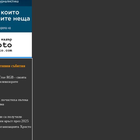
тивни събития
True RGB - своята
телевизорите
 почистиха пътека
шма
и са получили
ен кръст през 2025
 организацията Христо