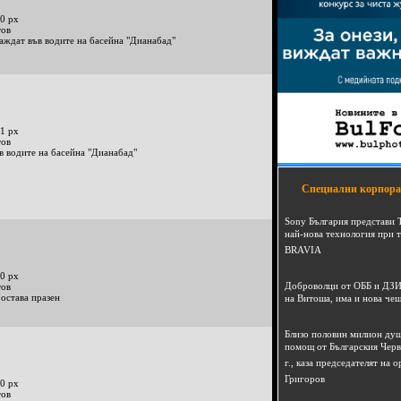
0 px
тов
аждат във водите на басейна "Дианабад"
1 px
тов
в водите на басейна "Дианабад"
Специални корпора
Sony България представи 
най-нова технология при 
BRAVIA
0 px
Доброволци от ОББ и ДЗИ
тов
 остава празен
на Витоша, има и нова че
Близо половин милион душ
помощ от Българския Черв
г., каза председателят на
Григоров
0 px
тов