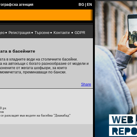
тографска агенция
BG
|
EN
део
Регистрация
Търсене
Kонтакти
GDPR
ата в басейните
ата в хладните води на столичните басейни.
а на автокъщи с богато разнообразие от модели и
азнените от жегата шофьори, за които
 момичетата, преминаващи по бански.
Share
0 px
тов
се разхладят във водите на басейна "Дианабад"