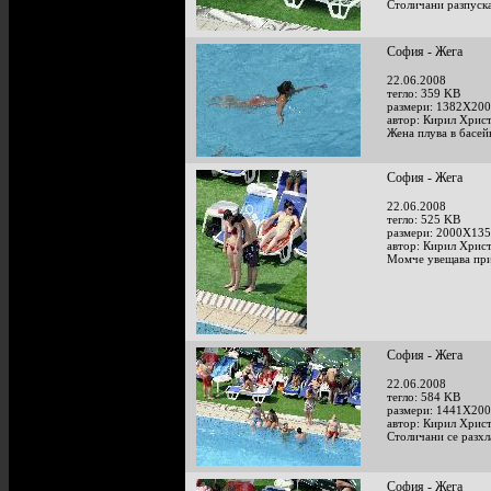
Столичани разпуска
София - Жега
22.06.2008
тегло: 359 KB
размери: 1382X200
автор: Кирил Хрис
Жена плува в басей
София - Жега
22.06.2008
тегло: 525 KB
размери: 2000X135
автор: Кирил Хрис
Момче увещава прия
София - Жега
22.06.2008
тегло: 584 KB
размери: 1441X200
автор: Кирил Хрис
Столичани се разхл
София - Жега