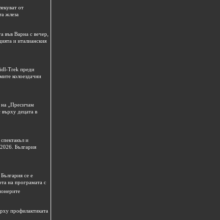
лекуват от
та жлеза
а във Варна с вечер,
цията и италианския
idl-Trek преди
емите колоездачни
 на „Пресичам
 върху децата в
спектакъл и
 2026. България
България се е
рта на програмата с
ионерите
ърху профилактиката