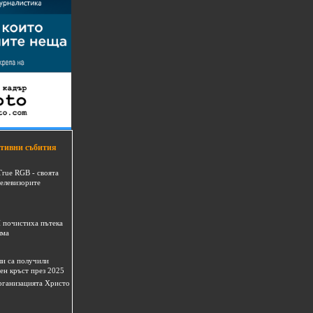
тивни събития
True RGB - своята
телевизорите
 почистиха пътека
шма
и са получили
ен кръст през 2025
 организацията Христо