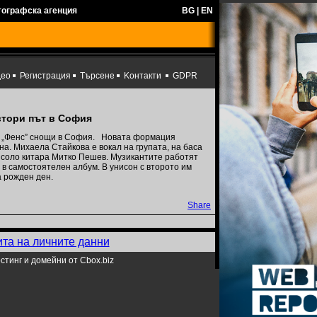
тографска агенция
BG
|
EN
део
Регистрация
Търсене
Kонтакти
GDPR
 втори път в София
ар „Фенс” снощи в София. Новата формация
а. Михаела Стайкова е вокал на групата, на баса
а соло китара Митко Пешев. Музикантите работят
 в самостоятелен албум. В унисон с второто им
 рожден ден.
Share
ита на личните данни
стинг и домейни от Cbox.biz