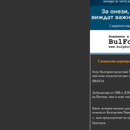
Специални корпора
Sony България представи 
най-нова технология при 
BRAVIA
Доброволци от ОББ и ДЗИ
на Витоша, има и нова че
Близо половин милион душ
помощ от Българския Черв
г., каза председателят на
Григоров