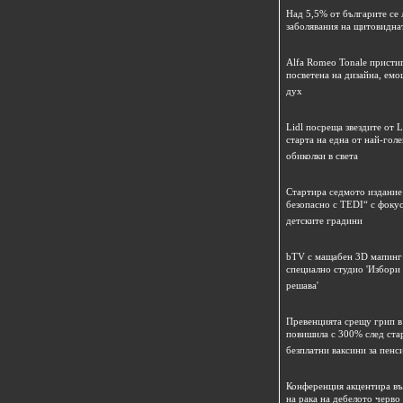
Над 5,5% от българите се 
заболявания на щитовидна
Alfa Romeo Tonale пристиг
посветена на дизайна, емо
дух
Lidl посреща звездите от L
старта на една от най-гол
обиколки в света
Стартира седмото издание
безопасно с TEDI“ с фокус
детските градини
bTV с мащабен 3D мапинг 
специално студио 'Избори
решава'
Превенцията срещу грип в 
повишила с 300% след ста
безплатни ваксини за пенс
Конференция акцентира в
на рака на дебелото черво