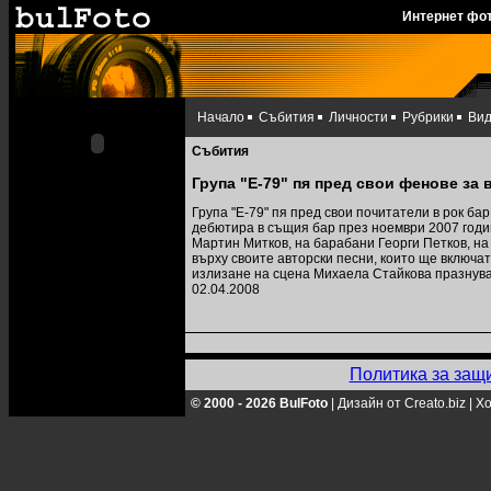
Интернет фо
Начало
Събития
Личности
Рубрики
Ви
Събития
Група "Е-79" пя пред свои фенове за
Група "Е-79" пя пред свои почитатели в рок б
дебютира в същия бар през ноември 2007 годин
Мартин Митков, на барабани Георги Петков, н
върху своите авторски песни, които ще включат
излизане на сцена Михаела Стайкова празнува
02.04.2008
Политика за защ
© 2000 - 2026 BulFoto
|
Дизайн от Creato.biz
|
Хо