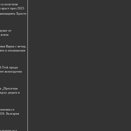
 са получили
 кръст през 2025
рганизацията Христо
куват от
 жлеза
във Варна с вечер,
ята и италианския
dl-Trek преди
ите колоездачни
на „Пресичам
върху децата в
пектакъл и
026. България
ългария се е