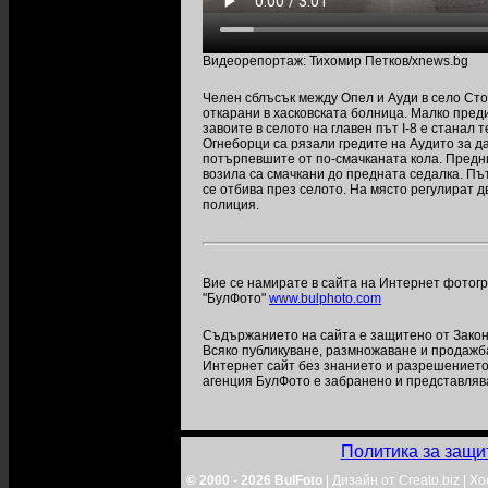
Видеорепортаж: Тихомир Петков/xnews.bg
Челен сблъсък между Опел и Ауди в село Сто
откарани в хасковската болница. Малко преди
завоите в селото на главен път I-8 е станал 
Огнеборци са рязали гредите на Аудито за д
потърпевшите от по-смачканата кола. Предн
возила са смачкани до предната седалка. Пъ
се отбива през селото. На място регулират 
полиция.
Вие се намирате в сайта на Интернет фотог
"БулФото"
www.bulphoto.com
Съдържанието на сайта е защитено от Закона
Всяко публикуване, размножаване и продажб
Интернет сайт без знанието и разрешениет
агенция БулФото е забранено и представляв
Политика за защи
© 2000 - 2026 BulFoto
|
Дизайн от Creato.biz
|
Хо