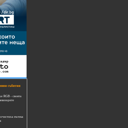
ивни събития
ue RGB - своята
левизорите
очистиха пътека
а