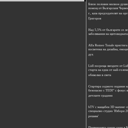
Близо половин милион души
помощ от Българския Червен
г., каза председателят на о
Григоров
Над 5,5% от българите се ле
заболявания на щитовидната
Alfa Romeo Tonale пристига 
посветена на дизайна, емоци
дух
Lidl посреща звездите от Li
старта на една от най-голем
обиколки в света
Стартира седмото издание 
безопасно с TEDI“ с фокус 
детските градини
bTV с мащабен 3D мапинг с
специално студио 'Избори 2
решава'
Превенцията срещу грип в Б