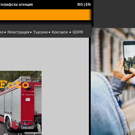
тографска агенция
BG
|
EN
ео
Регистрация
Търсене
Kонтакти
GDPR