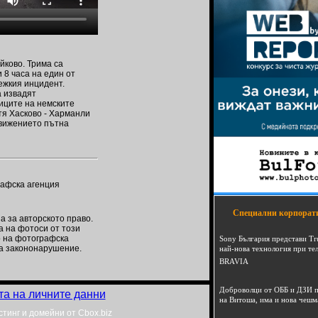
йково. Трима са
 8 часа на един от
тежкия инцидент.
а извадят
иците на немските
тя Хасково - Харманли
движението пътна
рафска агенция
Специални корпорат
 за авторското право.
а на фотоси от този
о на фотографска
Sony България представи Tr
а закононарушение.
най-нова технология при те
BRAVIA
Доброволци от ОББ и ДЗИ п
та на личните данни
на Витоша, има и нова чешм
стинг и домейни от Cbox.biz