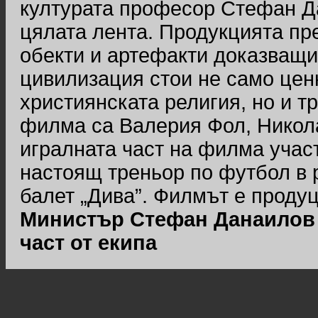
културата професор Стефан Да
цялата лента. Продукцията пр
обекти и артефакти доказващи,
цивилизация стои не само цен
християнската религия, но и т
филма са Валерия Фол, Никола
игралната част на филма учас
настоящ треньор по футбол в 
балет „Дива”. Филмът е продуци
Министър Стефан Данаилов 
част от екипа