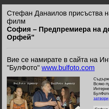
Стефан Данаилов присъства н
филм
София – Предпремиера на д
Орфей"
Вие се намирате в сайта на И
"БулФото"
www.bulfoto.com
Съдържа
Всяко п
Интерне
БулФото
затвори