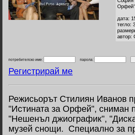
София 
Орфей
дата: 1
тегло: 
размер
автор:
потребителско име:
парола:
Регистрирай ме
Режисьорът Стилиян Иванов п
"Истината за Орфей", сниман 
"Нешенъл джиографик", "Диска
музей снощи. Специално за п