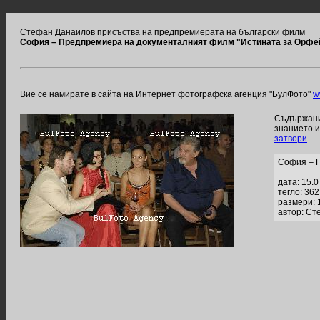
Стефан Данаилов присъства на предпремиерата на български филм
София – Предпремиера на документалният филм "Истината за Орфе
Вие се намирате в сайта на Интернет фотографска агенция "БулФото"
w
Съдържание
знанието 
затвори
София – 
дата: 15.
тегло: 36
размери: 
автор: Ст