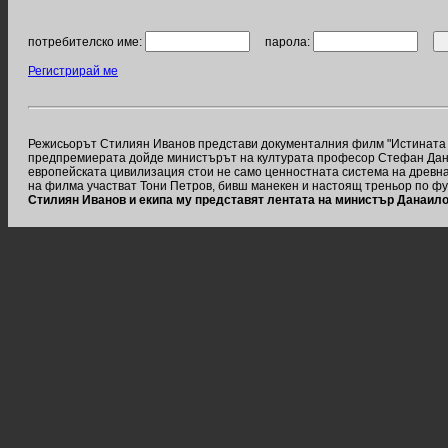
потребителско име:
парола:
Регистрирай ме
Режисьорът Стилиян Иванов представи документалния филм "Истината з
предпремиерата дойде министърът на културата професор Стефан Данаил
европейската цивилизация стои не само ценностната система на древна 
на филма участват Тони Петров, бивш манекен и настоящ треньор по фут
Стилиян Иванов и екипа му представят лентата на министър Данаил