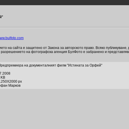
й"
ww.bulfoto.com
то на сайта е защитено от Закона за авторското право. Всяко публикуване,
и разрешението на фотографска агенция БулФото е забранено и представля
Предпремиера на документалният филм "Истината за Орфей"
07.2008
2 KB
1250X2000 px
ефан Марков