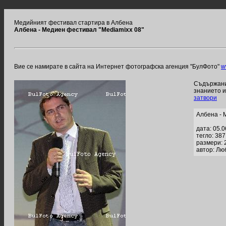
Медийният фестивал стартира в Албена
Албена - Медиен фестивал "Mediamixx 08"
Вие се намирате в сайта на Интернет фотографска агенция "БулФото"
w
Съдържание
знанието 
затвори
Албена - 
дата: 05.
тегло: 38
размери: 
автор: Лю