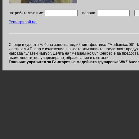
потребителско име:
парола:
Регистрирай ме
Снощи в курорта Албена започна медийният фестивал "Mediamixx 08". 
Фестивал и Пазар е изложение, на което компаниите представят продукт
награда “Златeн чадър”. Целта на "Медиамикс 08" Конгрес е да предос
възможности, популяризиране, образование и контакти.
Главният управител за България на медийната групировка WAZ Акс