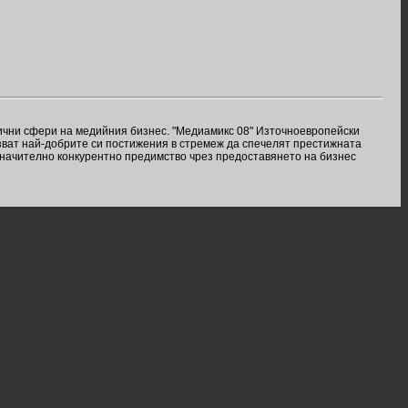
ични сфери на медийния бизнес. "Медиамикс 08" Източноевропейски
азват най-добрите си постижения в стремеж да спечелят престижната
значително конкурентно предимство чрез предоставянето на бизнес