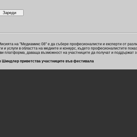
Мисията на "Медиамикс 08" е да събере професионалисти и експерти от разл
и и услуги в областта на медиите и конкурс, където професионалистите пок
тави платформа, даваща възможност на участниците да получат и поддържат 
ел Шиндлер приветства участниците във фестивала