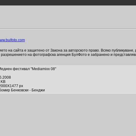
ww.bulfoto.com
то на сайта е защитено от Закона за авторското право. Всяко публикуване,
и разрешението на фотографска агенция БулФото е забранено и представля
Медиен фестивал "Mediamixx 08"
06.2008
7 KB
2000X1477 px
бомир Бенковски - Бенджи