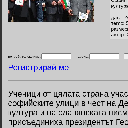
София 
култур
дата: 2
тегло: 
размер
автор:
потребителско име:
парола:
Регистрирай ме
Ученици от цялата страна уча
софийските улици в чест на Де
култура и на славянската пис
присъединиха президентът Гео