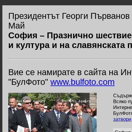
Президентът Георги Първанов 
Май
София – Празнично шествие 
и култура и на славянската 
Вие се намирате в сайта на И
"БулФото"
www.bulfoto.com
Съдържа
Всяко п
Интерне
БулФото
затвори