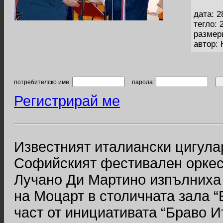
дата: 2
тегло: 
размер
автор:
потребителско име:
парола:
Регистрирай ме
Известният италиански цигулар
Софийският фестивален оркест
Лучано Ди Мартино изпълниха 
на Моцарт в столичната зала 
част от инициативата “Браво И