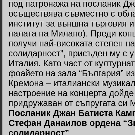
под патронажа на посланик Дж
осъществява съвместно с обл
институт за външна търговия 
палата на Милано). Преди ко
получи най-високата степен на
солидарност”, присъден му с у
Италия. Като част от културна
фоайето на зала “България” и
Кремона – италиански музикал
настроение на концерта дойде
придружаван от съпругата си 
Посланик Джан Батиста Кам
Стефан Данаилов ордена “Зв
солидарност”