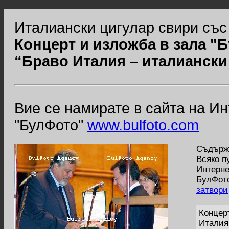
Италиански цигулар свири със
Концерт и изложба в зала "Б
“Браво Италия – италиански
Вие се намирате в сайта на И
"БулФото"
www.bulfoto.com
Съдържа
Всяко п
Интерне
БулФото
затвори
Концерт
Италия