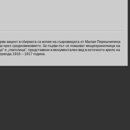
рви акцент в сбирката са копия на съкровищата от Малая Перешчепина
ва през средновековието. За първи път се показват мощехранилници на
ца” и „глаголица”, представени в монументален вид в източното крило на
ериода 1916 – 1917 година.