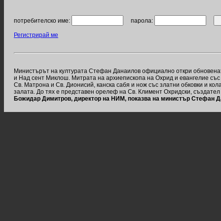
потребителско име:
парола:
Регистрирай ме
Министърът на културата Стефан Данаилов официално откри обновената
и Над сент Миклош. Митрата на архиепископа на Охрид и евангелие със
Св. Матрона и Св. Дионисий, канска сабя и нож със златни обковки и кол
залата. До тях е представен орелеф на Св. Климент Охридски, създател
Божидар Димитров, директор на НИМ, показва на министър Стефан Д