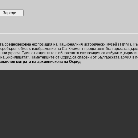
 средновековна експозиция на Националния исторически музей ( НИМ ). Пъ
 сребърен обков с изображение на Св. Климент представят българската църк
анни украси. Един от акцентите в обновената експозиция са азбуките „кирили
 на „кирилицата”. Паметниците от Охрид са спасени от българската армия в п
анаилов митрата на архиепископа на Охрид