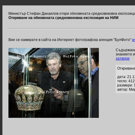
Министър Стефан Данаилов откри обновената средновековна експозиц
Откриване на обновената средновековна експозиция на НИМ
Вие се намирате в сайта на Интернет фотографска агенция "БулФото"
w
Съдържание
знанието 
затвори
Откриване
дата: 21.
тегло: 41
размери: 
автор: Ми