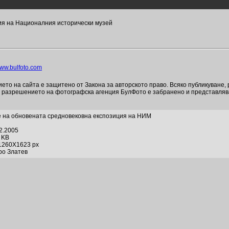
ия на Националния исторически музей
ww.bulfoto.com
то на сайта е защитено от Закона за авторското право. Всяко публикуване,
и разрешението на фотографска агенция БулФото е забранено и представля
 на обновената средновековна експозиция на НИМ
12.2005
2 KB
1260X1623 px
ро Златев