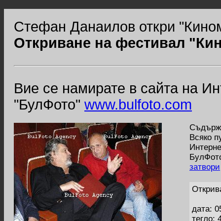
Стефан Данаилов откри "Кино
Откриване на фестивал "Ки
Вие се намирате в сайта на И
"БулФото"
www.bulfoto.com
Съдържа
Всяко п
Интерне
БулФото
затвори
Открив
дата: 0
тегло: 