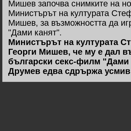
Мишев започва снимките на но
Министърът на културата Стеф
Мишев, за възможността да иг
"Дами канят".
Министърът на културата С
Георги Мишев, че му е дал в
български секс-филм "Дами
Друмев едва сдрържа усмивк