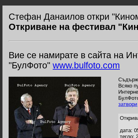
Стефан Данаилов откри "Кино
Откриване на фестивал "Ки
Вие се намирате в сайта на И
"БулФото"
www.bulfoto.com
Съдържа
Всяко п
Интерне
БулФото
затвори
Открив
дата: 0
тегло: 