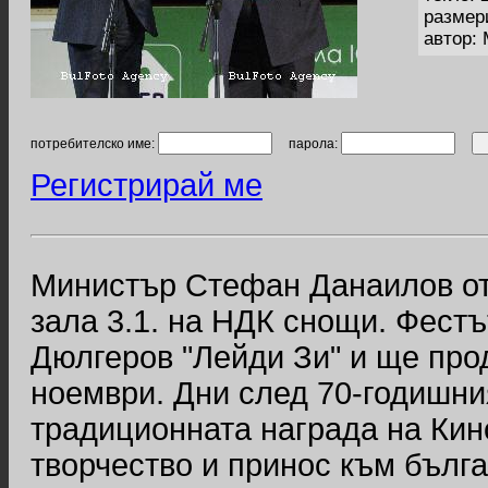
размер
автор:
потребителско име:
парола:
Регистрирай ме
Министър Стефан Данаилов от
зала 3.1. на НДК снощи. Фестъ
Дюлгеров "Лейди Зи" и ще прод
ноември. Дни след 70-годишн
традиционната награда на Кин
творчество и принос към бълга