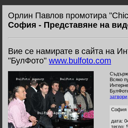
Орлин Павлов промотира "Chica
София - Представяне на вид
Вие се намирате в сайта на И
"БулФото"
www.bulfoto.com
Съдържа
Всяко п
Интерне
БулФото
затвори
София 
дата: 0
тегло: 