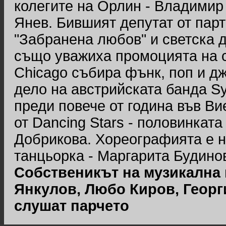
колегите на Орлин - Владимир
Янев. Бившият депутат от парт
"Забранена любов" и светска 
също уважиха промоцията на с
Chicago събира фънк, поп и дж
дело на австрийската банда S
преди повече от година във Ви
от Dancing Stars - половинкат
Добрикова. Хореографията е н
танцьорка - Маргарита Будино
Собственикът на музикална 
Янкулов, Любо Киров, Геор
слушат парчето