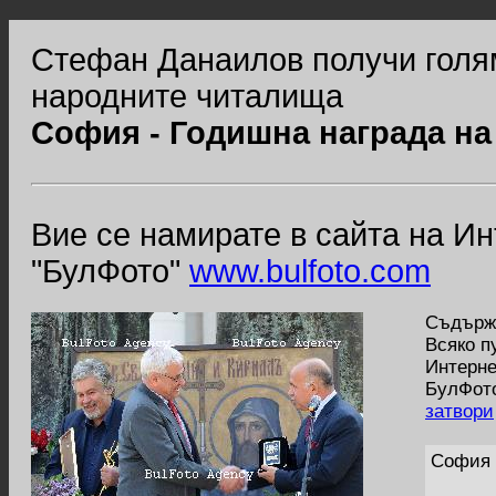
Стефан Данаилов получи голя
народните читалища
София - Годишна награда н
Вие се намирате в сайта на И
"БулФото"
www.bulfoto.com
Съдържа
Всяко п
Интерне
БулФото
затвори
София 