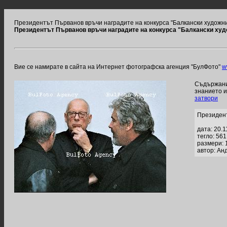
Президентът Първанов връчи наградите на конкурса "Балкански художн
Президентът Първанов връчи наградите на конкурса "Балкански худ
Вие се намирате в сайта на Интернет фотографска агенция "БулФото"
w
Съдържание
знанието 
затвори
Президент
дата: 20.1
тегло: 56
размери: 
автор: Ан