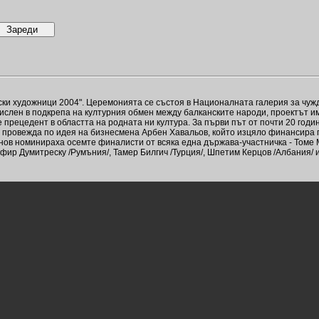
ки художници 2004". Церемонията се състоя в Националната галерия за чужд
мислен в подкрепа на културния обмен между балканските народи, проектът 
 е прецедент в областта на родната ни култура. За първи път от почти 20 г
е провежда по идея на бизнесмена Арбен Хавальов, който изцяло финансира 
нов номинираха осемте финалисти от всяка една държава-участничка - Томе М
фир Думитреску /Румъния/, Тамер Билгич /Турция/, Шпетим Керцов /Албания/ 