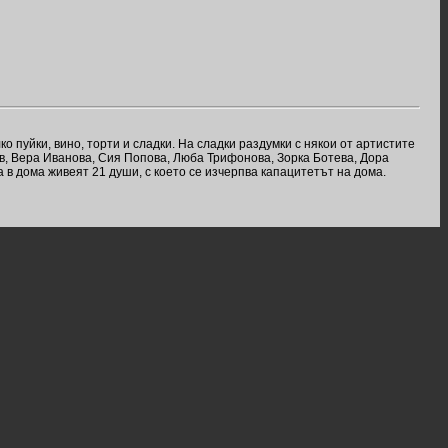
 пуйки, вино, торти и сладки. На сладки раздумки с някои от артистите
в, Вера Иванова, Сия Попова, Люба Трифонова, Зорка Ботева, Дора
в дома живеят 21 души, с което се изчерпва капацитетът на дома.