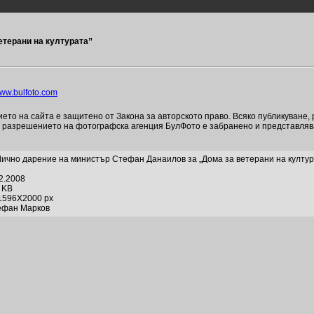
етерани на културата”
ww.bulfoto.com
то на сайта е защитено от Закона за авторското право. Всяко публикуване,
и разрешението на фотографска агенция БулФото е забранено и представля
ично дарение на министър Стефан Данаилов за „Дома за ветерани на култур
12.2008
7 KB
1596X2000 px
ефан Марков