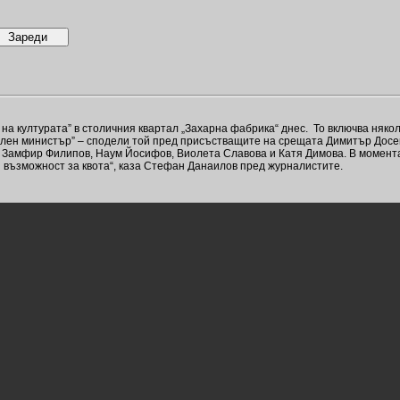
културата” в столичния квартал „Захарна фабрика“ днес. То включва няколко
ален министър” – сподели той пред присъстващите на срещата Димитър Досе
, Замфир Филипов, Наум Йосифов, Виолета Славова и Катя Димова. В момента 
ри възможност за квота“, каза Стефан Данаилов пред журналистите.