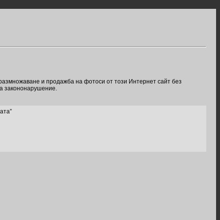
 размножаване и продажба на фотоси от този Интернет сайт без
ва закононарушение.
ата”