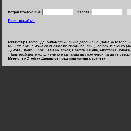
потребителско име:
парола:
Регистрирай ме
Министър Стефан Данаилов връчи лично дарение на „Дома за ветерани на 
министърът не можа да обещае по-високи пенсии. „Все пак не съм соци
Димова, Ванчо Киров, Величко Хинов, Стефка Начева, Августина Попова
“Нали разбирате колко нелепо е да чакаш да умре някой, за да се отво
Министър Стефан Данаилов пред празничната трапеза