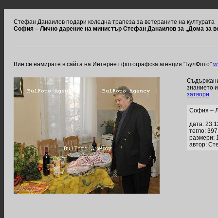
Стефан Данаилов подари коледна трапеза за ветераните на културата
София – Лично дарение на министър Стефан Данаилов за „Дома за в
Вие се намирате в сайта на Интернет фотографска агенция "БулФото"
w
Съдържание
знанието 
затвори
София – Л
дата: 23.
тегло: 39
размери: 
автор: Ст