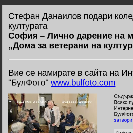
Стефан Данаилов подари колед
културата
София – Лично дарение на 
„Дома за ветерани на култур
Вие се намирате в сайта на И
"БулФото"
www.bulfoto.com
Съдържа
Всяко п
Интерне
БулФото
затвори