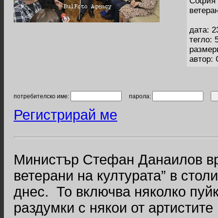
София 
ветеран
дата: 2
тегло: 
размер
автор:
потребителско име:
парола:
Регистрирай ме
Министър Стефан Данаилов вр
ветерани на културата” в стол
днес. То включва няколко пуйк
раздумки с някои от артистит