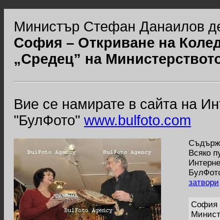
Министър Стефан Данаилов де
София – Откриване на Колед
„Средец” на Министерството
Вие се намирате в сайта на И
"БулФото"
www.bulfoto.com
Съдържа
Всяко п
Интерне
БулФото
затвори
София 
Минист