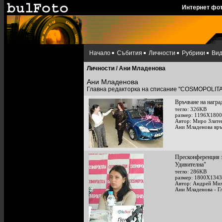
Интернет фо
Начало
Събития
Личности
Рубрики
Ви
Личности
/ Ани Младенова
Ани Младенова
Главна редакторка на списание "COSMOPOLIT
Връчване на награ
тегло: 326KB
размер: 1196X1800
Автор: Миро Злате
Ани Младенова връ
Пресконференция з
Удивителна"
тегло: 286KB
размер: 1800X1343
Автор: Андрей Ми
Ани Младенова - Гл