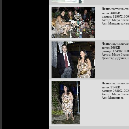
Лятно парти на сп
тегло: 480KB
размер: 1296X1800
Автор: Миро Злате
Ани Младенова (вля
Лятно парти на сп
тегло: 366KB
размер: 1349X1600
Автор: Миро Злате
Димитър Друмев, из
Лятно парти на сп
тегло: 914KB
размер: 2680X1792
Автор: Миро Злате
Ани Младенова