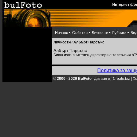
Интернет фо
Начало
Събития
Личности
Рубрики
Ви
Личности
/ Албърт Парсънс
Албърт Парсънс
Бивш изпълнителен директор на телевизия bT
Политика за защ
© 2000 - 2026 BulFoto
|
Дизайн от Creato.biz
|
Хо