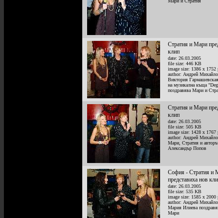
Мари и Стратия
Стратия и Мари пре
клип
date: 26.03.2005
file size: 446 KB
image size: 1386 x 1752 
author: Андрей Михайл
Виктория Гармашевская
на музикална къща "Degr
поздравява Мари и Стр
Стратия и Мари пре
клип
date: 26.03.2005
file size: 505 KB
image size: 1428 x 1767 
author: Андрей Михайл
Мари, Стратия и авторъ
Александър Попов
София - Стратия и 
представиха нов кл
date: 26.03.2005
file size: 535 KB
image size: 1585 x 2000 
author: Андрей Михайл
Мария Илиева поздравя
Мари