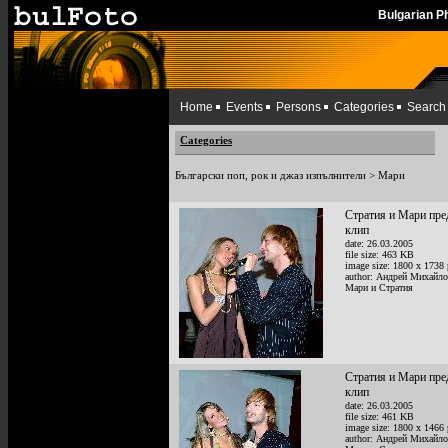
Bulgarian 
Home
Events
Persons
Categories
Search
Categories
Български поп, рок и джаз изпълнители
>
Мари
Стратия и Мари пре
клип
date: 26.03.2005
file size: 463 KB
image size: 1800 x 1738 
author: Андрей Михайл
Мари и Стратия
Стратия и Мари пре
клип
date: 26.03.2005
file size: 461 KB
image size: 1800 x 1466 
author: Андрей Михайл