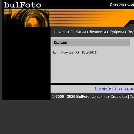
Интернет фо
Начало
Събития
Личности
Рубрики
Ви
Рубрики
4x4
>
Networx-BG - Русе 2011
Политика за защ
© 2000 - 2026 BulFoto
|
Дизайн от Creato.biz
|
Хо