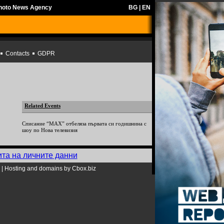
Photo News Agency
BG
|
EN
Contacts
GDPR
Related Events
Списание “MAX” отбеляза първата си годишнина с
шоу по Нова телевизия
ита на личните данни
|
Hosting and domains by Cbox.biz