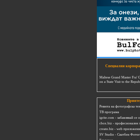
Специални корпора
Maltese Grand Master Fra' 
on a State Visit to the Repub
Прияте
Ревюта на фотографска те
ТВ програма
igrite.com - забавлявай се 
cbox.biz - професионален 
creato.biz - web приложен
SV Studio - Сватбен Фото