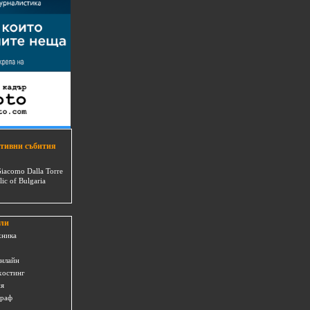
тивни събития
Giacomo Dalla Torre
lic of Bulgaria
ли
хника
онлайн
хостинг
ия
граф