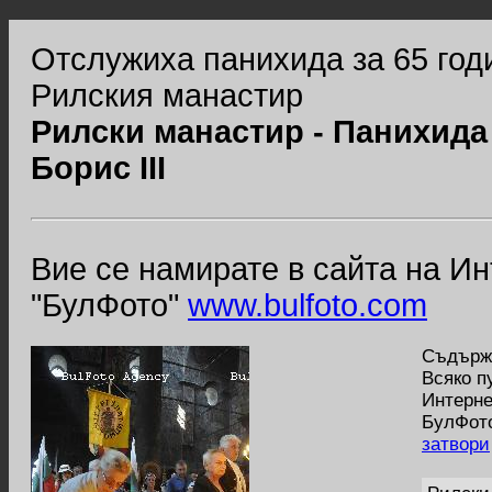
Отслужиха панихида за 65 годи
Рилския манастир
Рилски манастир - Панихида 
Борис III
Вие се намирате в сайта на И
"БулФото"
www.bulfoto.com
Съдържа
Всяко п
Интерне
БулФото
затвори