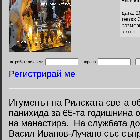
Рилски 
дата: 2
тегло: 
размер
автор:
потребителско име:
парола:
Регистрирай ме
Игуменът на Рилската света о
панихида за 65-та годишнина о
на манастира. На службата до
Васил Иванов-Лучано със съпр