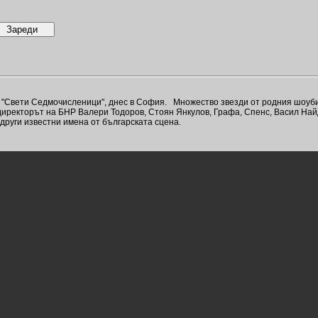
 "Свети Седмочисленици", днес в София. Множество звезди от родния шоуби
иректорът на БНР Валери Тодоров, Стоян Янкулов, Графа, Спенс, Васил Най
други известни имена от българската сцена.