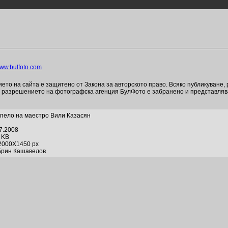
ww.bulfoto.com
то на сайта е защитено от Закона за авторското право. Всяко публикуване,
и разрешението на фотографска агенция БулФото е забранено и представля
пело на маестро Вили Казасян
07.2008
2 KB
2000X1450 px
брин Кашавелов