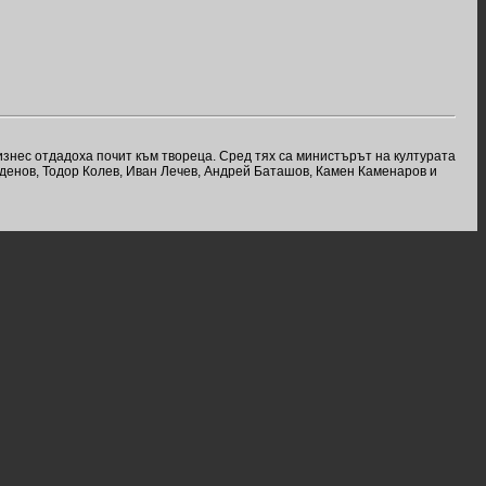
знес отдадоха почит към твореца. Сред тях са министърът на културата
денов, Тодор Колев, Иван Лечев, Андрей Баташов, Камен Каменаров и