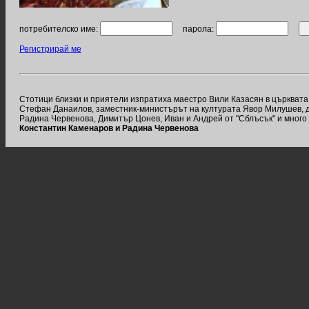
потребителско име:
парола:
Регистрирай ме
Стотици близки и приятели изпратиха маестро Вили Казасян в църквата
Стефан Данаилов, заместник-министърът на културата Явор Милушев, д
Радина Червенова, Димитър Цонев, Иван и Андрей от "Сблъсък" и много 
Константин Каменаров и Радина Червенова