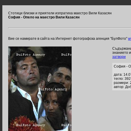
Стотици близки и приятели изпратиха маестро Вили Казасян
София - Опело на маестро Вили Казасян
Вие се намирате в сайта на Интернет фотографска агенция "БулФото"
w
Съдържание
знанието 
затвори
София - О
дата: 14.
тегло: 39
размери: 
автор: До