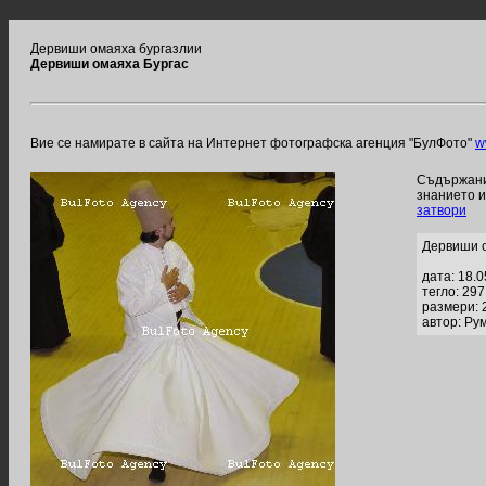
Дервиши омаяха бургазлии
Дервиши омаяха Бургас
Вие се намирате в сайта на Интернет фотографска агенция "БулФото"
w
Съдържание
знанието 
затвори
Дервиши 
дата: 18.
тегло: 29
размери: 
автор: Ру