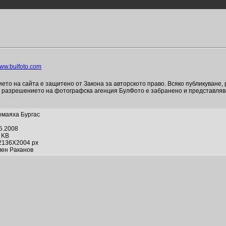
ww.bulfoto.com
то на сайта е защитено от Закона за авторското право. Всяко публикуване,
и разрешението на фотографска агенция БулФото е забранено и представля
омаяха Бургас
05.2008
7 KB
2136X2004 px
мен Раканов