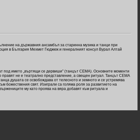
пълнение на държавния ансамбъл за старинна музика и танци при
урция в България Мехмет Гюджюк и генералният консул Вурал Алтай
ат под името „въртящи се дервиши” (танцът СЕМА). Основните моменти
о правят не е театрално представление, а свещен ритуал. Танцът СЕМА
танца душата се освобождава от телесното и земното и се устремява
към божествения свят. Изиграли са голяма роля за развитието на
ивържениците му като проява на вяра добавят към ритуала и