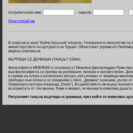
потребителско име:
парола:
Регистрирай ме
В спортната зала “Бойчо Брънзов” в Бургас, Генералното консулство н
министерството на културата на Турция. Областният управител Любомир
видяха спектакъла.
ВЪРТЯЩИ СЕ ДЕРВИШИ (ТАНЦЪТ СЕМА)
Философията МЕВЛЕВИ е основана от Мевляна Джелаледдин Руми през 13
във философията са проява на разбиране, прошка и просветление. Днес
в служба на Аллах е религиозен ритуал, изпълняван от вярвящи мюсюлма
свободно към Аллах и се обединява с Него. „Дервиш” означава „вътре о
Османската култура (периода „Divan”). Въздействието им върху поезият
възприетата от тях музика. Руми е вярвал, че музиката извисява душата
Ритуалният танц на въртящи се дервиши, чрез който те извисяват душ