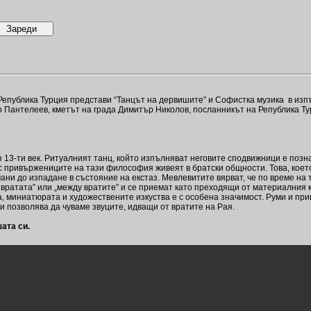
а Република Турция представи “Танцът на дервишите” и Софистка музика в из
 Пантелеев, кметът на града Димитър Николов, посланникът на Република Т
-ти век. Ритуалният танц, който изпълняват неговите сподвижници е позн
 привържениците на тази философия живеят в братски общности. Това, коет
ни до изпадане в състояние на екстаз. Мевлевитите вярват, че по време на 
т вратата” или „между вратите” и се приемат като преходящи от материалния 
а, миниатюрата и художествените изкуства е с особена значимост. Руми и пр
 и позволява да чуваме звуците, идващи от вратите на Рая.
ата си.