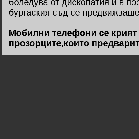
боледува от дископатия и в по
бургаския съд се предвижваше
Мобилни телефони се крият 
прозорците,които предварит