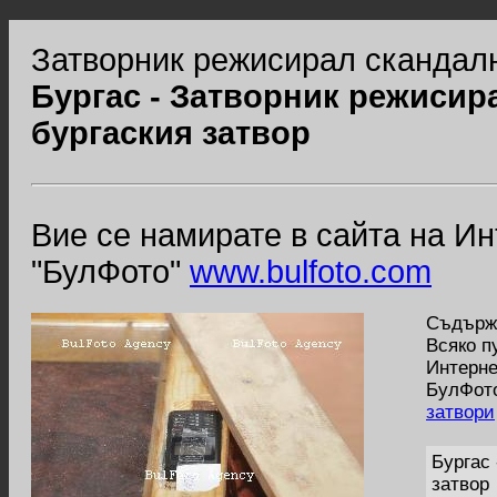
Затворник режисирал скандалн
Бургас - Затворник режисир
бургаския затвор
Вие се намирате в сайта на И
"БулФото"
www.bulfoto.com
Съдържа
Всяко п
Интерне
БулФото
затвори
Бургас
затвор