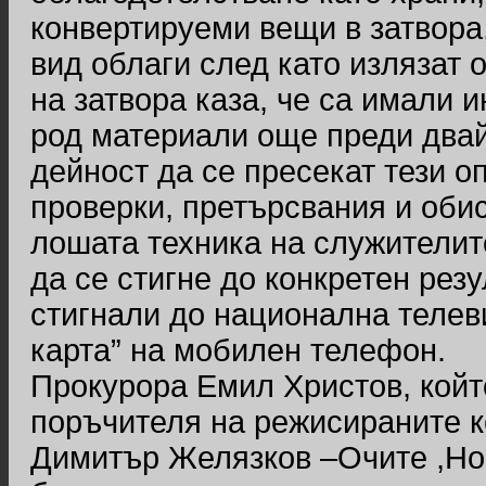
конвертируеми вещи в затвора,
вид облаги след като излязат о
на затвора каза, че са имали 
род материали още преди два
дейност да се пресекат тези 
проверки, претърсвания и обис
лошата техника на служителит
да се стигне до конкретен рез
стигнали до национална телев
карта” на мобилен телефон.
Прокурора Емил Христов, който
поръчителя на режисираните 
Димитър Желязков –Очите ,Но