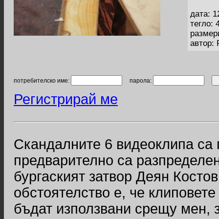
дата: 1
тегло: 
размер
автор:
потребителско име:
парола:
Регистрирай ме
Скандалните 6 видеоклипа са
предварително са разпределен
бургаският затвор Деян Костов
обстоятелство е, че клиповете
бъдат използвани срещу мен, з