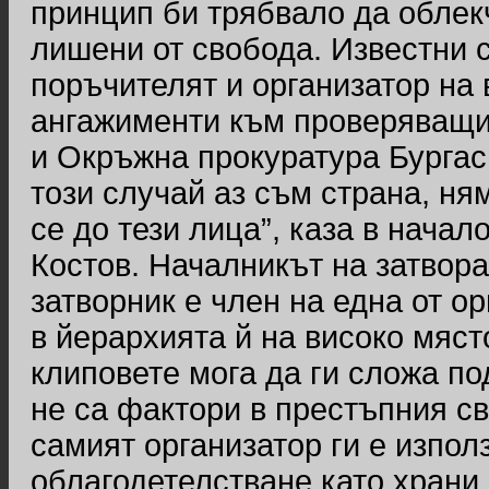
принцип би трябвало да облек
лишени от свобода. Известни с
поръчителят и организатор на 
ангажименти към проверяващи
и Окръжна прокуратура Бургас, 
този случай аз съм страна, ня
се до тези лица”, каза в нача
Костов. Началникът на затвора
затворник е член на една от о
в йерархията й на високо мяст
клиповете мога да ги сложа по
не са фактори в престъпния с
самият организатор ги е изпо
облагодетелстване като храни,