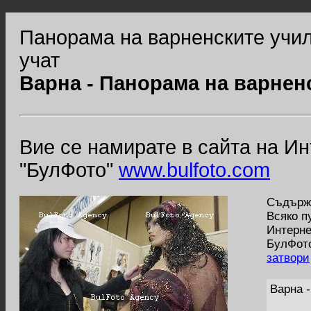
Панорама на варненските учил
учат
Варна - Панорама на варнен
Вие се намирате в сайта на И
"БулФото"
www.bulfoto.com
Съдържа
Всяко п
Интерне
БулФото
затвори
Варна 