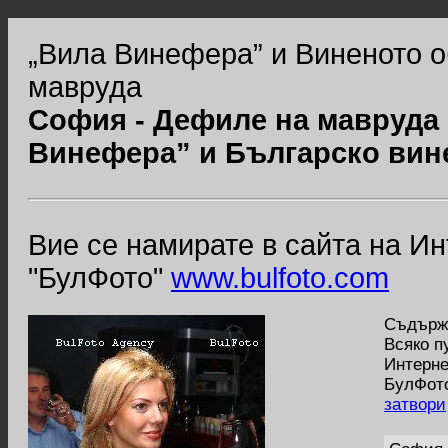
„Вила Винефера” и Виненото 
мавруда
София - Дефиле на мавруда 
Винефера” и Българско вин
Вие се намирате в сайта на И
"БулФото"
www.bulfoto.com
Съдържа
Всяко п
Интерне
БулФото
затвори