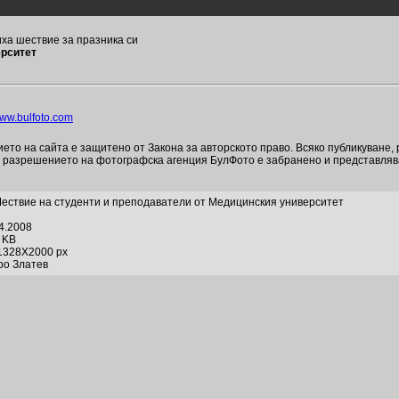
ха шествие за празника си
ерситет
ww.bulfoto.com
то на сайта е защитено от Закона за авторското право. Всяко публикуване,
и разрешението на фотографска агенция БулФото е забранено и представля
ествие на студенти и преподаватели от Медицинския университет
04.2008
0 KB
1328X2000 px
ро Златев