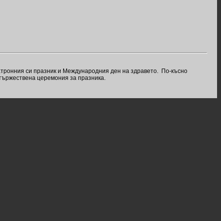
атронния си празник и Международния ден на здравето. По-късно
тържествена церемония за празника.