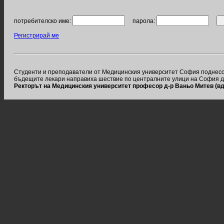
потребителско име:
парола:
Регистрирай ме
Студенти и преподаватели от Медицинския университет София поднесох
бъдещите лекари направиха шествие по централните улици на София д
Ректорът на Медицинския университет професор д-р Ваньо Митев (в