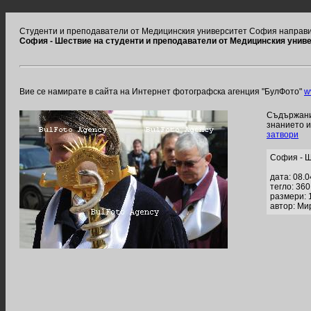
Студенти и преподаватели от Медицинския университет София направи
София - Шествие на студенти и преподаватели от Медицинския унив
Вие се намирате в сайта на Интернет фотографска агенция "БулФото"
w
Съдържание
знанието 
затвори
София - Ш
дата: 08.
тегло: 36
размери: 
автор: Ми